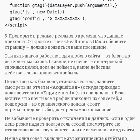
  function gtag(){dataLayer.push(arguments);}

  gtag('js', new Date());

  gtag('config', 'G-XXXXXXXXXX');

</script>
5. Проверьте в режиме реального времени, что данные
приходят. Откройте отчёт «Realtime» в GA4 и обновите
страницу – должно появиться ваше посещение.
Эти пять шагов работают для любого сайта – от блога до
интернет‑магазина. Главное, не спешите с настройкой
сложных целей, пока не поймёте, какие действия
действительно приносят прибыль.
После того как базовая установка готова, начните
смотреть на отчеты
«Acquisition»
(откуда приходят
пользователи) и
«Engagement»
(что они делают). Если
видите, что почти все трафик приходит из соцсетей, а
конверсии – из органического поиска, стоит
перераспределить бюджет рекламных кампаний.
Не забывайте проверять
отклонения в данных
. Если в один
день резко падает показатель сессий, посмотрите, не
отключили ли вы случайно тег или не изменили ли код сайта.
И ещё один совет: включите
автоматические отчёты
по