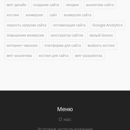
веб-дизайн
создание сайта
лендинг
аналитика сайта
хостинг
конверсия
сайт
конверсия сайта
скорость загрузки сайта
оптимизация сайта
Google Analytics
повышение конверсии
конструктор сайтов
малый бизнес
интернет-магазин
платформа для сайта
выбрать хостинг
веб-аналитика
хостинг для сайта
веб-разработка
Меню
О нас
Условия использования