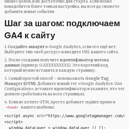
бизнес‑целей, и их достаточно для старта. Если позже
понадобится более тонкая настройка, вы всегда сможете
добавить новые события.
Шаг за шагом: подключаем
GA4 к сайту
1.
Создайте аккаунт
в Google Analytics, если его ещё нет.
Выберите тип «веб‑ресурс» и введите URL вашего сайта.
2. После создания получите
идентификатор потока
данных
(пример: G‑XXXXXXXXXX). Это короткий код,
который нужно вставить в каждую страницу.
3. Самый простой способ – использовать
Google Tag
Manager (GTM)
. Добавьте новый тег «Google Analytics: GA4
Configuration», вставьте идентификатор и укажите, что тег
должен срабатывать на всех страницах.
4. Если не хотите GTM, просто добавьте скрипт прямо в
вашего шаблона:
<head>
<script async src="https://www.googletagmanager.com/gt
<script>

  window.dataLayer = window.dataLayer || [];
