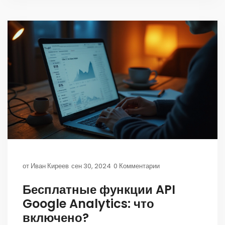
анализ данных с помощью Google Analytics может
улучшить ваш бизнес. По мере изучения материала
вы научитесь настройке отчётов и адаптации
данных под ваши цели.
от
Иван Киреев
сен 30, 2024
0 Комментарии
Бесплатные функции API
Google Analytics: что
включено?