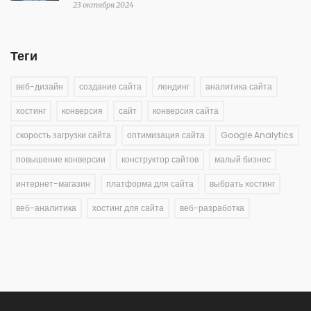
23 октября 2024
Теги
веб-дизайн
создание сайта
лендинг
аналитика сайта
хостинг
конверсия
сайт
конверсия сайта
скорость загрузки сайта
оптимизация сайта
Google Analytics
повышение конверсии
конструктор сайтов
малый бизнес
интернет-магазин
платформа для сайта
выбрать хостинг
веб-аналитика
хостинг для сайта
веб-разработка