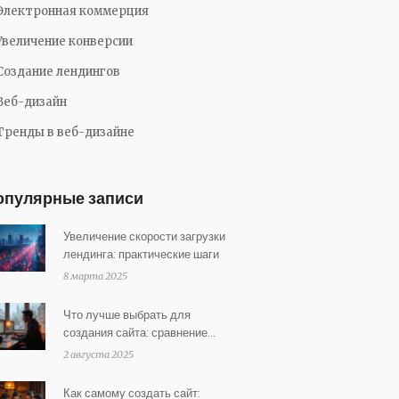
Электронная коммерция
Увеличение конверсии
Создание лендингов
Веб-дизайн
Тренды в веб-дизайне
опулярные записи
Увеличение скорости загрузки
лендинга: практические шаги
8 марта 2025
Что лучше выбрать для
создания сайта: сравнение
платформ и подходов
2 августа 2025
Как самому создать сайт: