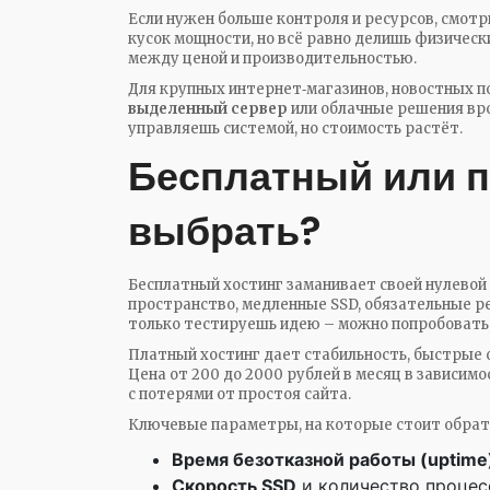
Если нужен больше контроля и ресурсов, смот
кусок мощности, но всё равно делишь физичес
между ценой и производительностью.
Для крупных интернет‑магазинов, новостных п
выделенный сервер
или облачные решения врод
управляешь системой, но стоимость растёт.
Бесплатный или п
выбрать?
Бесплатный хостинг заманивает своей нулевой 
пространство, медленные SSD, обязательные р
только тестируешь идею – можно попробовать, 
Платный хостинг дает стабильность, быстрые 
Цена от 200 до 2000 рублей в месяц в зависимо
с потерями от простоя сайта.
Ключевые параметры, на которые стоит обрат
Время безотказной работы (uptime
Скорость SSD
и количество процес