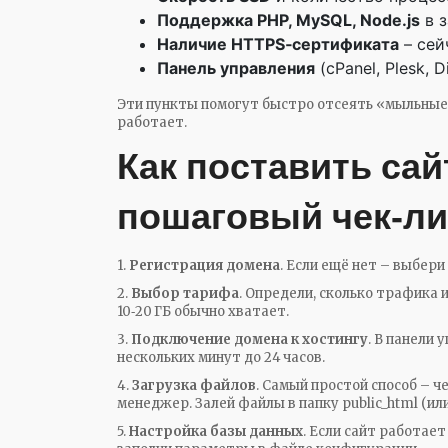
Поддержка PHP, MySQL, Node.js
в з
Наличие HTTPS‑сертификата
– сей
Панель управления
(cPanel, Plesk,
Эти пункты помогут быстро отсеять «мыльные
работает.
Как поставить сай
пошаговый чек‑ли
1.
Регистрация домена
. Если ещё нет – выбери
2.
Выбор тарифа
. Определи, сколько трафика 
10‑20 ГБ обычно хватает.
3.
Подключение домена к хостингу
. В панели
нескольких минут до 24 часов.
4.
Загрузка файлов
. Самый простой способ – ч
менеджер. Залей файлы в папку public_html (ил
5.
Настройка базы данных
. Если сайт работает