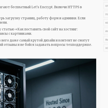
о
агают бесплатный Let's Encrypt. Включи HTTPS в
п
верь загрузку страниц, работу форм и админки. Если
нели.
к
 статью «Как поставить свой сайт на хостинг:
и
ансы с картинками.
в
з него даже самый крутой дизайн и контент не смогут
яй отзывы и не бойся задавать вопросы техподдержке.
х