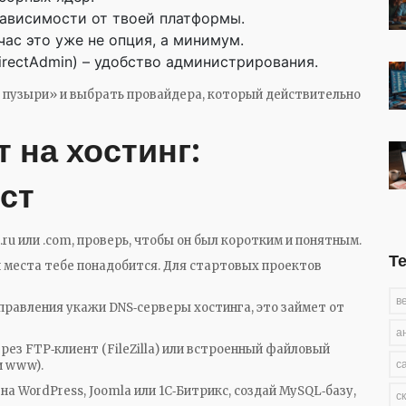
ависимости от твоей платформы.
час это уже не опция, а минимум.
 DirectAdmin) – удобство администрирования.
 пузыри» и выбрать провайдера, который действительно
т на хостинг:
ст
 .ru или .com, проверь, чтобы он был коротким и понятным.
Т
и места тебе понадобится. Для стартовых проектов
в
 управления укажи DNS‑серверы хостинга, это займет от
а
ерез FTP‑клиент (FileZilla) или встроенный файловый
с
и www).
 на WordPress, Joomla или 1C‑Битрикс, создай MySQL‑базу,
с