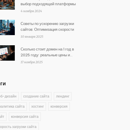
выбор подходящей платформы
4 ноября 2024
Советы по ускорению загрузки
сайтов: Оптимизация скорости
10 января 2025
Сколько стоит домен на 1 год в
2025 году: реальные цены и
как не переплатить
17 ноября 2025
еги
еб-дизайн
создание сайта
лендинг
налитика сайта
хостинг
конверсия
айт
конверсия сайта
корость загрузки сайта