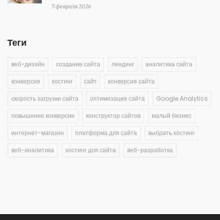
7 февраля 2026
Теги
веб-дизайн
создание сайта
лендинг
аналитика сайта
конверсия
хостинг
сайт
конверсия сайта
скорость загрузки сайта
оптимизация сайта
Google Analytics
повышение конверсии
конструктор сайтов
малый бизнес
интернет-магазин
платформа для сайта
выбрать хостинг
веб-аналитика
хостинг для сайта
веб-разработка