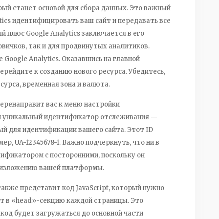
орый станет основой для сбора данных. Это важный
ytics идентифицировать ваш сайт и передавать все
 плюс Google Analytics заключается в его
овичков, так и для продвинутых аналитиков.
 Google Analytics. Оказавшись на главной
ерейдите к созданию нового ресурса. Убедитесь,
сурса, временная зона и валюта.
перенаправит вас к меню настройки
ан уникальный идентификатор отслеживания —
ый для идентификации вашего сайта. Этот ID
р, UA-12345678-1. Важно подчеркнуть, что ни в
тификатором с посторонними, поскольку он
у изложению вашей платформы.
 также представит код JavaScript, который нужно
ют в «head»-секцию каждой страницы. Это
 код будет загружаться до основной части