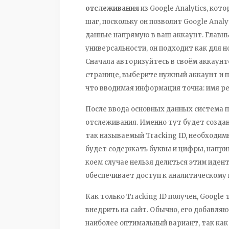
отслеживания
из Google Analytics, кот
шаг, поскольку он позволит Google Anal
данные напрямую в ваш аккаунт. Главный
универсальности, он подходит как для н
Сначала авторизуйтесь в своём аккаунте
странице, выберите нужный аккаунт и п
что вводимая информация точна: имя ре
После ввода основных данных система 
отслеживания. Именно тут будет созд
так называемый Tracking ID, необходим
будет содержать буквы и цифры, наприме
коем случае нельзя делиться этим иден
обеспечивает доступ к аналитическом
Как только Tracking ID получен, Google
внедрить на сайт. Обычно, его добавля
наиболее оптимальный вариант, так как