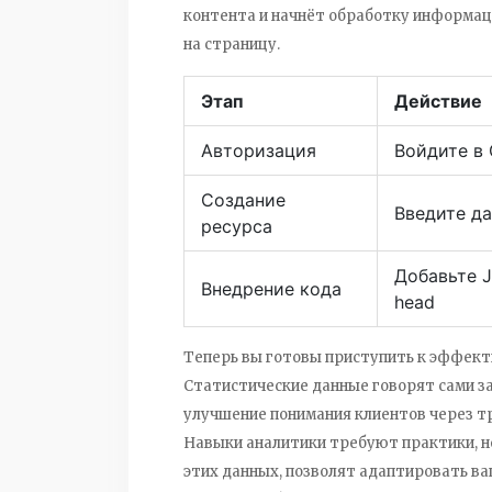
контента и начнёт обработку информаци
на страницу.
Этап
Действие
Авторизация
Войдите в 
Создание
Введите д
ресурса
Добавьте J
Внедрение кода
head
Теперь вы готовы приступить к эффек
Статистические данные говорят сами з
улучшение понимания клиентов через три
Навыки аналитики требуют практики, но
этих данных, позволят адаптировать в