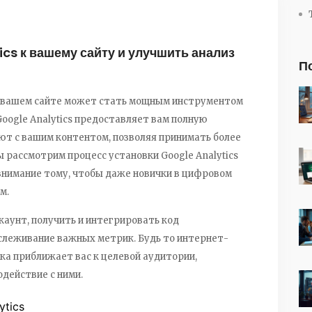
cs к вашему сайту и улучшить анализ
П
а вашем сайте может стать мощным инструментом
Google Analytics предоставляет вам полную
ют с вашим контентом, позволяя принимать более
ы рассмотрим процесс установки Google Analytics
в внимание тому, чтобы даже новички в цифровом
м.
каунт, получить и интегрировать код
тслеживание важных метрик. Будь то интернет-
ика приближает вас к целевой аудитории,
одействие с ними.
ytics