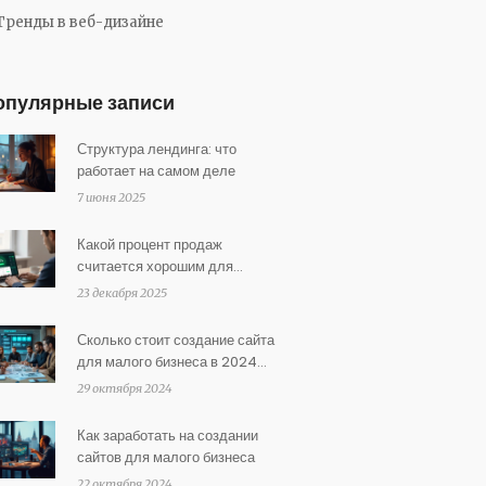
Тренды в веб-дизайне
опулярные записи
Структура лендинга: что
работает на самом деле
7 июня 2025
Какой процент продаж
считается хорошим для
лендинга в 2025 году
23 декабря 2025
Сколько стоит создание сайта
для малого бизнеса в 2024
году
29 октября 2024
Как заработать на создании
сайтов для малого бизнеса
22 октября 2024