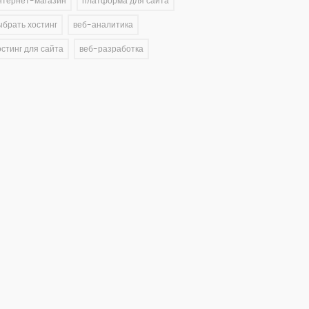
нтернет-магазин
платформа для сайта
ыбрать хостинг
веб-аналитика
остинг для сайта
веб-разработка