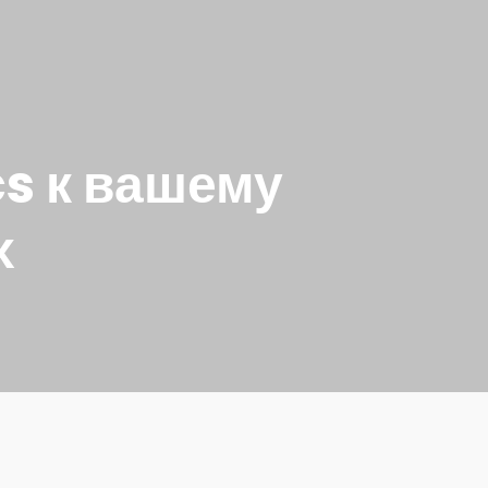
cs к вашему
х