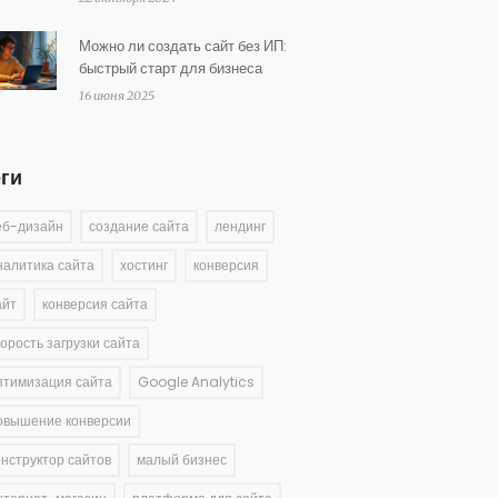
Можно ли создать сайт без ИП:
быстрый старт для бизнеса
16 июня 2025
еги
еб-дизайн
создание сайта
лендинг
налитика сайта
хостинг
конверсия
айт
конверсия сайта
корость загрузки сайта
птимизация сайта
Google Analytics
овышение конверсии
онструктор сайтов
малый бизнес