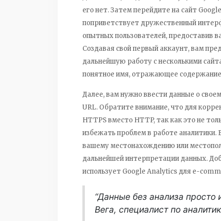
его нет. Затем перейдите на сайт Google
поприветствует дружественный интерфей
опытных пользователей, предоставив ва
Создавая свой первый аккаунт, вам пре
дальнейшую работу с несколькими сайт
понятное имя, отражающее содержание 
Далее, вам нужно ввести данные о своем
URL. Обратите внимание, что для корр
HTTPS вместо HTTP, так как это не толь
избежать проблем в работе аналитики.
вашему местонахождению или местопол
дальнейшей интерпретации данных. Доб
использует Google Analytics для e-comm
“Данные без анализа просто
Вега, специалист по аналити