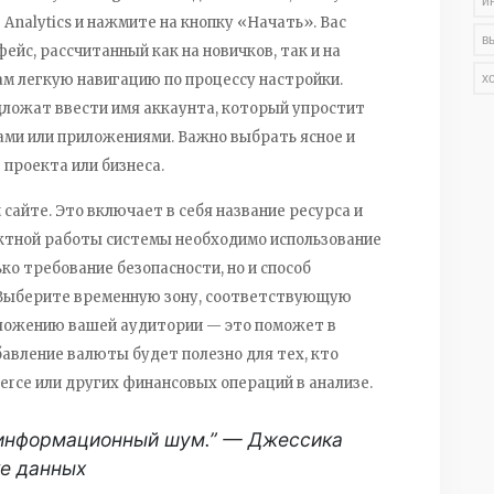
и
 Analytics и нажмите на кнопку «Начать». Вас
в
с, рассчитанный как на новичков, так и на
х
м легкую навигацию по процессу настройки.
дложат ввести имя аккаунта, который упростит
ами или приложениями. Важно выбрать ясное и
проекта или бизнеса.
 сайте. Это включает в себя название ресурса и
ектной работы системы необходимо использование
ко требование безопасности, но и способ
 Выберите временную зону, соответствующую
ожению вашей аудитории — это поможет в
авление валюты будет полезно для тех, кто
erce или других финансовых операций в анализе.
 информационный шум.” — Джессика
ке данных