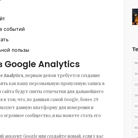
айт
е событий
жать
Т
ьной пользы
в Google Analytics
в
а
e Analytics
, первым делом требуется создание
ить как вашу персональную пропускную запись в
с
я сайта будут сняты отпечатки для дальнейшего
с
в том, что, по данным самой Google, более 29
о
ользуют данную платформу для измерения и
о огромное сообщество, и вы можете стать его
п
к
 аккаунт Google или создайте новый, если у вас