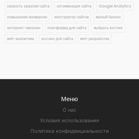
скорость загрузки сайта
оптимизация сайта
Google Analytics
повышение конверсии
конструктор сайтов
малый бизнес
интернет-магазин
платформа для сайта
выбрать хостинг
веб-аналитика
хостинг для сайта
веб-разработка
Меню
О нас
Условия использования
Политика конфиденциальности