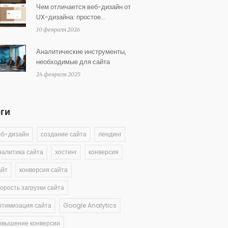
Чем отличается веб-дизайн от
UX-дизайна: простое
объяснение для начинающих
10 февраля 2026
Аналитические инструменты,
необходимые для сайта
24 февраля 2025
еги
еб-дизайн
создание сайта
лендинг
налитика сайта
хостинг
конверсия
айт
конверсия сайта
корость загрузки сайта
птимизация сайта
Google Analytics
овышение конверсии