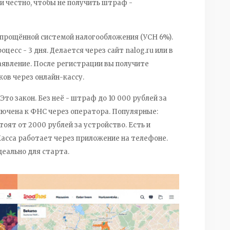
и честно, чтобы не получить штраф -
упрощённой системой налогообложения (УСН 6%).
цесс - 3 дня. Делается через сайт nalog.ru или в
аявление. После регистрации вы получите
ков через онлайн-кассу.
то закон. Без неё - штраф до 10 000 рублей за
лючена к ФНС через оператора. Популярные:
Стоят от 2000 рублей за устройство. Есть и
Касса работает через приложение на телефоне.
деально для старта.