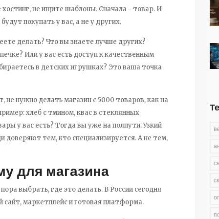
 хостинг, не ищите шаблоны. Сначала - товар. И
будут покупать у вас, а не у других.
умеете делать? Что вы знаете лучше других?
ечке? Или у вас есть доступ к качественным
бираетесь в детских игрушках? Это ваша точка
, не нужно делать магазин с 5000 товаров, как на
Т
апример: хлеб с тмином, квас в стеклянных
вары у вас есть? Тогда вы уже на полпути. Узкий
в
 доверяют тем, кто специализируется. А не тем,
а
с
у для магазина
с
 пора выбрать, где это делать. В России сегодня
о
й сайт, маркетплейс и готовая платформа.
п