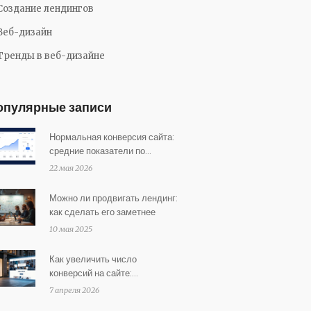
Создание лендингов
Веб-дизайн
Тренды в веб-дизайне
опулярные записи
Нормальная конверсия сайта:
средние показатели по
отраслям и как их повысить
22 мая 2026
Можно ли продвигать лендинг:
как сделать его заметнее
10 мая 2025
Как увеличить число
конверсий на сайте:
проверенные способы роста
7 апреля 2026
продаж