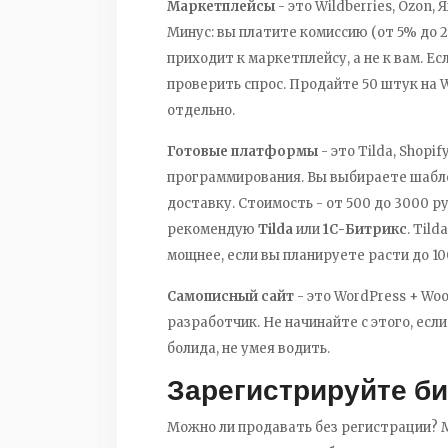
Маркетплейсы
- это Wildberries, Ozon
Минус: вы платите комиссию (от 5% до 2
приходит к маркетплейсу, а не к вам. Ес
проверить спрос. Продайте 50 штук на W
отдельно.
Готовые платформы
- это Tilda, Shopi
программирования. Вы выбираете шабло
доставку. Стоимость - от 500 до 3000 ру
рекомендую
Tilda
или
1С-Битрикс
. Til
мощнее, если вы планируете расти до 10
Самописный сайт
- это WordPress + Wo
разработчик. Не начинайте с этого, если
болида, не умея водить.
Зарегистрируйте б
Можно ли продавать без регистрации? М