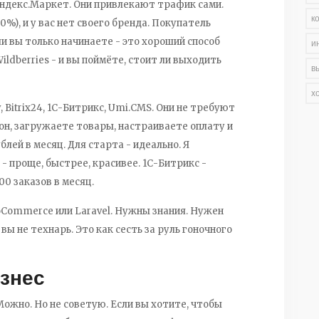
, Яндекс.Маркет. Они привлекают трафик сами.
к
0%), и у вас нет своего бренда. Покупатель
ли вы только начинаете - это хороший способ
и
ildberries - и вы поймёте, стоит ли выходить
в
х
fy, Bitrix24, 1С-Битрикс, Umi.CMS. Они не требуют
н, загружаете товары, настраиваете оплату и
блей в месяц. Для старта - идеально. Я
da - проще, быстрее, красивее. 1С-Битрикс -
00 заказов в месяц.
oCommerce или Laravel. Нужны знания. Нужен
 вы не технарь. Это как сесть за руль гоночного
изнес
ожно. Но не советую. Если вы хотите, чтобы