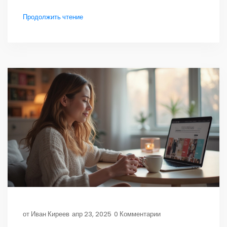
выглядит работающий лендинг: от заголовка до
Продолжить чтение
блока с гарантией. Покажу, как делать акценты,
какие тексты пишут вместо воды и почему кнопка
—это не ерунда. Применяйте советы, чтобы не
платить за бесполезные страницы.
от
Иван Киреев
апр 23, 2025
0 Комментарии