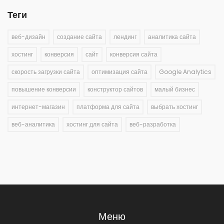
Теги
веб-дизайн
создание сайта
лендинг
аналитика сайта
хостинг
конверсия
сайт
конверсия сайта
скорость загрузки сайта
оптимизация сайта
Google Analytics
повышение конверсии
конструктор сайтов
малый бизнес
интернет-магазин
платформа для сайта
выбрать хостинг
веб-аналитика
хостинг для сайта
веб-разработка
Меню