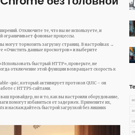
 Chrome без головной
ирений. Отключите те, что вы не используете, и
й ограничивает фоновые процессы.
лы могут тормозить загрузку страниц. В настройках →
е «Очистить данные просмотров» и выберите
«Использовать быстрый HTTP», проверьте, не
ногда отключение этой функции возвращает скорость к
ble-quic, который активирует протокол QUIC – он
Т
работе с HTTPS‑сайтами.
 ваш провайдер, но и то, как вы настроили оборудование,
в
 шаги помогут избавиться от задержек. Примените их,
hts и наслаждайтесь быстрой загрузкой без лишних
а
с
с