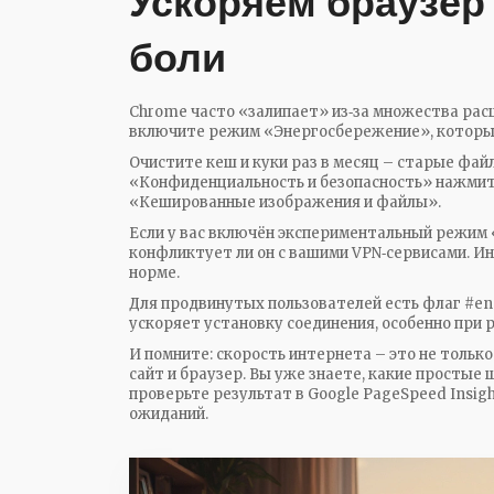
Ускоряем браузер
боли
Chrome часто «залипает» из‑за множества расш
включите режим «Энергосбережение», которы
Очистите кеш и куки раз в месяц – старые фай
«Конфиденциальность и безопасность» нажмит
«Кешированные изображения и файлы».
Если у вас включён экспериментальный режим 
конфликтует ли он с вашими VPN‑сервисами. И
норме.
Для продвинутых пользователей есть флаг #ena
ускоряет установку соединения, особенно при 
И помните: скорость интернета – это не только
сайт и браузер. Вы уже знаете, какие простые
проверьте результат в Google PageSpeed Insig
ожиданий.