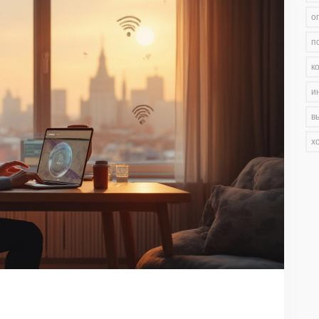
о
п
к
и
в
х