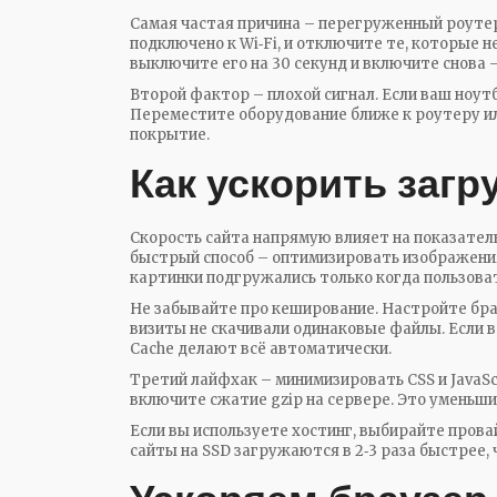
Самая частая причина – перегруженный роутер
подключено к Wi‑Fi, и отключите те, которые 
выключите его на 30 секунд и включите снова 
Второй фактор – плохой сигнал. Если ваш ноутб
Переместите оборудование ближе к роутеру и
покрытие.
Как ускорить загр
Скорость сайта напрямую влияет на показатель
быстрый способ – оптимизировать изображения.
картинки подгружались только когда пользова
Не забывайте про кеширование. Настройте бра
визиты не скачивали одинаковые файлы. Если в
Cache делают всё автоматически.
Третий лайфхак – минимизировать CSS и JavaSc
включите сжатие gzip на сервере. Это уменьш
Если вы используете хостинг, выбирайте прова
сайты на SSD загружаются в 2‑3 раза быстрее,