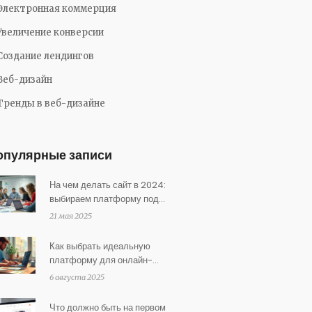
Электронная коммерция
Увеличение конверсии
Создание лендингов
Веб-дизайн
Тренды в веб-дизайне
опулярные записи
На чем делать сайт в 2024:
выбираем платформу под
задачу
21 мая 2025
Как выбрать идеальную
платформу для онлайн-
торговли: опытные советы и
6 августа 2025
практические примеры
Что должно быть на первом