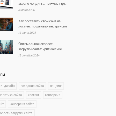
экране лендинга: чек-лист для
высокой конверсии
8 июня 2026
Как поставить свой сайт на
хостинг: пошаговая инструкция
14 июня 2025
Оптимальная скорость
загрузки сайта: критические
аспекты и советы
12 декабря 2024
еги
еб-дизайн
создание сайта
лендинг
налитика сайта
хостинг
конверсия
айт
конверсия сайта
корость загрузки сайта