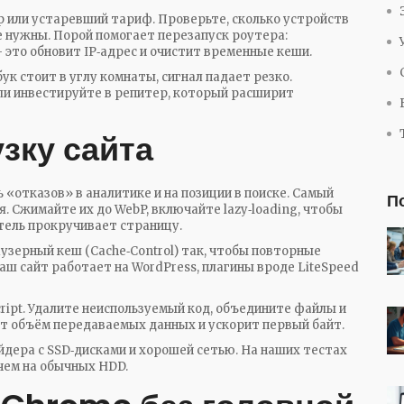
 или устаревший тариф. Проверьте, сколько устройств
не нужны. Порой помогает перезапуск роутера:
– это обновит IP‑адрес и очистит временные кеши.
ук стоит в углу комнаты, сигнал падает резко.
ли инвестируйте в репитер, который расширит
узку сайта
 «отказов» в аналитике и на позиции в поиске. Самый
П
 Сжимайте их до WebP, включайте lazy‑loading, чтобы
тель прокручивает страницу.
узерный кеш (Cache‑Control) так, чтобы повторные
аш сайт работает на WordPress, плагины вроде LiteSpeed
ript. Удалите неиспользуемый код, объедините файлы и
ит объём передаваемых данных и ускорит первый байт.
йдера с SSD‑дисками и хорошей сетью. На наших тестах
 чем на обычных HDD.