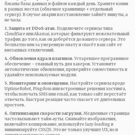
бэкапы базы данных и файлов каждый день. Храните копии
в разных местах (облачное хранилище + отдельный
сервер). В случае аварии восстановление займёт минуты, а
не часы.
3. Защита от DDoS‑атак.
Подключите сервисы типа
Cloudflare или Akamai, которые фильтруют нежелательный
трафик до того, как он доберётся до вашего сервера. Это
бесплатно или за умеренную плату и спасёт ваш сайт от
внезапных отключений.
4. Обновления ядра и плагинов.
Устаревшее программное
обеспечение – главный путь для хакеров. Установите
автоматические обновления, проверяйте совместимость и
удаляйте неиспользуемые модули.
5. Мониторинг и оповещения.
Настройте сервисы вроде
UptimeRobot, Pingdom или встроенные решения хостинга,
чтобы получать SMS или email, как только сайт перестаёт
отвечать. Быстрая реакция часто спасает от длительных
простоев.
6. Оптимизация скорости загрузки.
Медленные страницы
часто вызывают тайм‑ауты. Сжимайте изображения,
включайте кеширование, используйте lazy‑loading и
минимизируйте CSS/JS. Это не только улучшит UX, но и