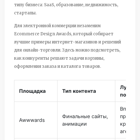
типу бизнеса: SaaS, образование, недвижимость,
стартапы.
Для электронной коммерции незаменим
Ecommerce Design Awards
, который
собирает
лучшие примеры интернет-магазинов и решений
для онлайн-торговли
. Здесь можно подсмотреть,
как конкуренты решают задачи корзины,
оформления заказа и каталога товаров.
Лучше 
Площадка
Тип контента
подход
Впечат
Финальные сайты,
проекто
Awwwards
анимации
креати
агентст