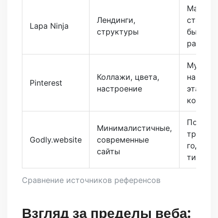
Маркет
Лендинги,
стартап
Lapa Ninja
структуры
быстро
разраб
Мудбор
Коллажи, цвета,
начальн
Pinterest
настроение
этапа
концеп
Поиска
Минималистичные,
трендо
Godly.website
современные
года,
сайты
типогр
Сравнение источников референсов
Взгляд за пределы веба: