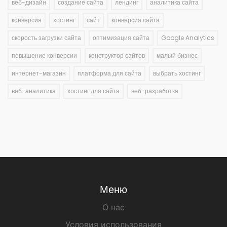
веб-дизайн
создание сайта
лендинг
аналитика сайта
конверсия
хостинг
сайт
конверсия сайта
скорость загрузки сайта
оптимизация сайта
Google Analytics
повышение конверсии
конструктор сайтов
малый бизнес
интернет-магазин
платформа для сайта
выбрать хостинг
веб-аналитика
хостинг для сайта
веб-разработка
Меню
О нас
Условия использования