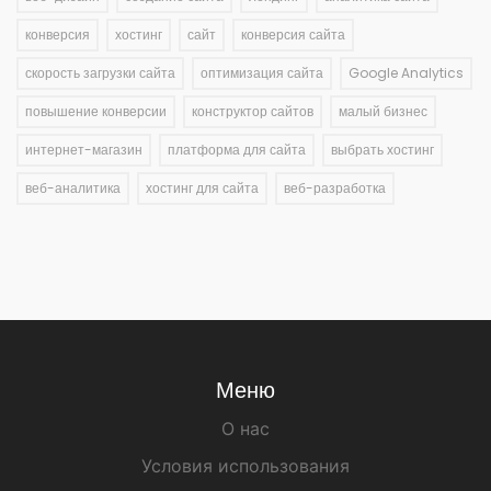
конверсия
хостинг
сайт
конверсия сайта
скорость загрузки сайта
оптимизация сайта
Google Analytics
повышение конверсии
конструктор сайтов
малый бизнес
интернет-магазин
платформа для сайта
выбрать хостинг
веб-аналитика
хостинг для сайта
веб-разработка
Меню
О нас
Условия использования