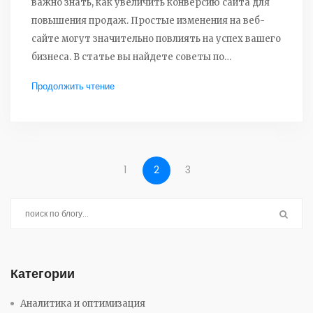
важно знать, как увеличить конверсию сайта для
повышения продаж. Простые изменения на веб-
сайте могут значительно повлиять на успех вашего
бизнеса. В статье вы найдете советы по
улучшению визуального оформления сайта,
Продолжить чтение
анализу данных пользователей, улучшению
контента и упрощению процесса покупки. Эти
стратегии помогут вам преобразовать больше
посетителей в довольных клиентов.
1
2
3
Категории
Аналитика и оптимизация