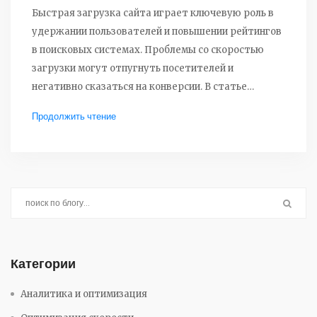
Быстрая загрузка сайта играет ключевую роль в
удержании пользователей и повышении рейтингов
в поисковых системах. Проблемы со скоростью
загрузки могут отпугнуть посетителей и
негативно сказаться на конверсии. В статье
приводятся практические советы и стратегии по
Продолжить чтение
оптимизации скорости загрузки сайта с
использованием современных инструментов и
подходов. Рассматриваются оптимизация
изображений, минимизация кода и использование
кэширования. Эти подходы помогут улучшить
пользовательский опыт и повысить
конкурентоспособность вашего онлайн-ресурса.
Категории
Аналитика и оптимизация