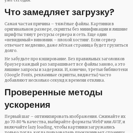
уже сегодня.
Что замедляет загрузку?
Самая частая причина – тяжёлые файлы. Картинки в
оригинальном размере, скрипты без минификации и лишние
шрифты тянут ресурсы сервера и сеть. Еще один
«невидимый» виновник – плохой хостинг. Если сервер
отвечает медленно, даже лёгкая страница будет грузиться
долго.
Не забудьте про кэширование. Без правильных заголовков
браузер каждый раз запрашивает все файлы заново, а это
лишние запросы и задержки. И, конечно, третьи библиотеки
(Google Fonts, рекламные скрипты, виджеты) часто
добавляют несколько секунд к времени отклика.
Проверенные методы
ускорения
Первый шаг – оптимизировать изображения. Сжимайте их
до 70‑80 % качества, выбирайте форматы WebP или AVIF, и
включайте lazy loading, чтобы картинки загружались
только тогда, когда пользователь прокручивает страницу.