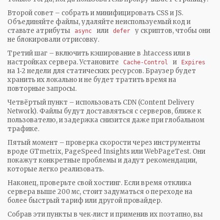
Второй совет – собрать и минифицировать CSS и JS.
Объединяйте файлы, удаляйте неиспользуемый код и
ставьте атрибуты
или
у скриптов, чтобы они
async
defer
не блокировали отрисовку.
Третий шаг – включить кэширование в .htaccess или в
настройках сервера. Установите
и
Cache-Control
Expires
на 1‑2 недели для статических ресурсов. Браузер будет
хранить их локально и не будет тратить время на
повторные запросы.
Четвёртый пункт – использовать CDN (Content Delivery
Network). Файлы будут доставляться с серверов, ближе к
пользователю, и задержка снизится даже при глобальном
трафике.
Пятый момент – проверка скорости через инструменты
вроде GTmetrix, PageSpeed Insights или WebPageTest. Они
покажут конкретные проблемы и дадут рекомендации,
которые легко реализовать.
Наконец, проверьте свой хостинг. Если время отклика
сервера выше 200 мс, стоит задуматься о переходе на
более быстрый тариф или другой провайдер.
Собрав эти пункты в чек‑лист и применив их поэтапно, вы