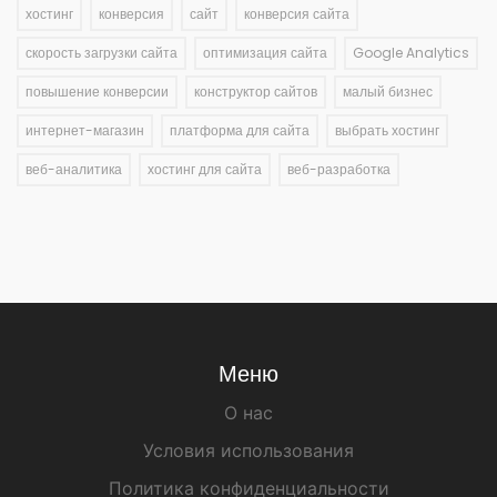
хостинг
конверсия
сайт
конверсия сайта
скорость загрузки сайта
оптимизация сайта
Google Analytics
повышение конверсии
конструктор сайтов
малый бизнес
интернет-магазин
платформа для сайта
выбрать хостинг
веб-аналитика
хостинг для сайта
веб-разработка
Меню
О нас
Условия использования
Политика конфиденциальности