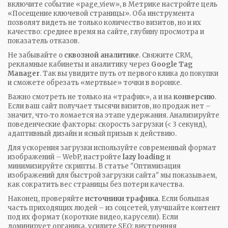
включите событие «page_view», в Метрике настройте цель
«Посещение ключевой страницы». Оба инструмента
позволят видеть не только количество визитов, но и их
качество: среднее время на сайте, глубину просмотра и
показатель отказов.
Не забывайте о
сквозной аналитике
. Свяжите CRM,
рекламные кабинеты и аналитику через
Google Tag
Manager
. Так вы увидите путь от первого клика до покупки
и сможете обрезать «мертвые» точки в воронке.
Важно смотреть не только на «трафик», а и на
конверсию
.
Если ваш сайт получает тысячи визитов, но продаж нет –
значит, что‑то ломается на этапе удержания. Анализируйте
поведенческие факторы: скорость загрузки (< 3 секунд),
адаптивный дизайн и ясный призыв к действию.
Для ускорения загрузки используйте современный формат
изображений – WebP, настройте
lazy loading
и
минимизируйте скрипты. В статье "Оптимизация
изображений для быстрой загрузки сайта" мы показываем,
как сократить вес страницы без потери качества.
Наконец, проверяйте
источники трафика
. Если большая
часть приходящих людей – из соцсетей, улучшайте контент
под их формат (короткие видео, карусели). Если
доминирует органика, усилите SEO: внутренняя