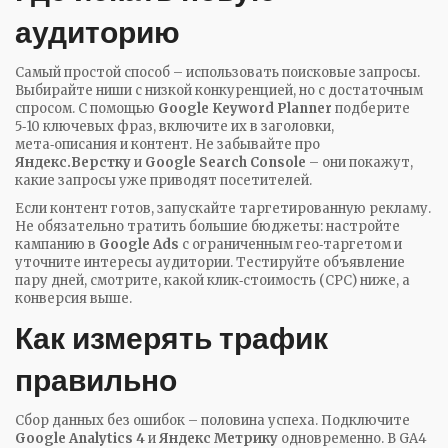
аудиторию
Самый простой способ – использовать поисковые запросы.
Выбирайте ниши с низкой конкуренцией, но с достаточным
спросом. С помощью
Google Keyword Planner
подберите
5‑10 ключевых фраз, включите их в заголовки,
мета‑описания и контент. Не забывайте про
Яндекс.Верстку
и
Google Search Console
– они покажут,
какие запросы уже приводят посетителей.
Если контент готов, запускайте таргетированную рекламу.
Не обязательно тратить большие бюджеты: настройте
кампанию в
Google Ads
с ограниченным гео‑таргетом и
уточните интересы аудитории. Тестируйте объявление
пару дней, смотрите, какой клик‑стоимость (CPC) ниже, а
конверсия выше.
Как измерять трафик
правильно
Сбор данных без ошибок – половина успеха. Подключите
Google Analytics 4
и
Яндекс Метрику
одновременно. В GA4