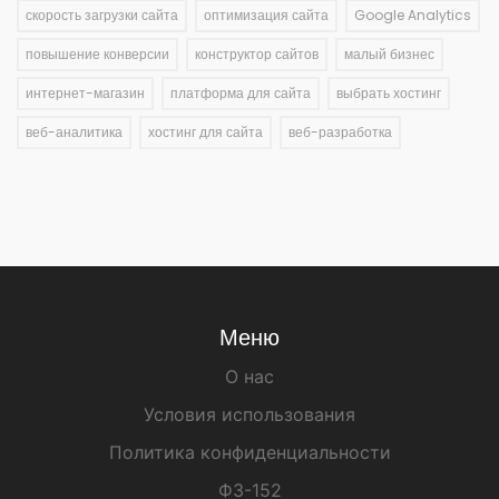
скорость загрузки сайта
оптимизация сайта
Google Analytics
повышение конверсии
конструктор сайтов
малый бизнес
интернет-магазин
платформа для сайта
выбрать хостинг
веб-аналитика
хостинг для сайта
веб-разработка
Меню
О нас
Условия использования
Политика конфиденциальности
ФЗ-152