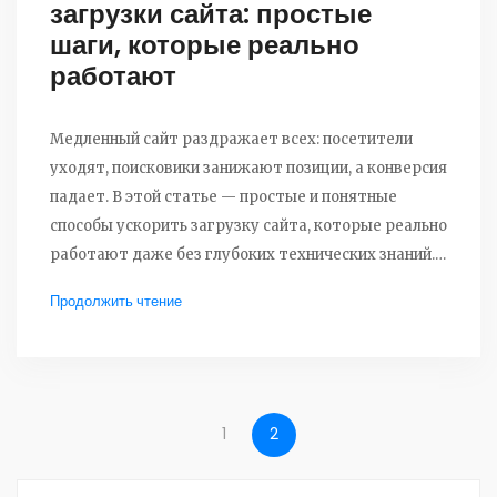
загрузки сайта: простые
шаги, которые реально
работают
Медленный сайт раздражает всех: посетители
уходят, поисковики занижают позиции, а конверсия
падает. В этой статье — простые и понятные
способы ускорить загрузку сайта, которые реально
работают даже без глубоких технических знаний.
Обсудим важность оптимизации изображений,
Продолжить чтение
правильное использование кода, выбор хостинга и
другие ключевые моменты. Узнаете, как провести
быструю диагностику проблем и внедрить
решения, которые сразу видны на результатах. Всё
— на практике, без ненужных теорий.
1
2