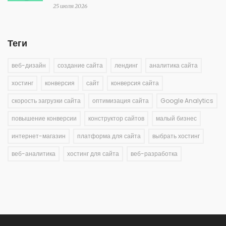
25 июля 2026
Теги
веб-дизайн
создание сайта
лендинг
аналитика сайта
хостинг
конверсия
сайт
конверсия сайта
скорость загрузки сайта
оптимизация сайта
Google Analytics
повышение конверсии
конструктор сайтов
малый бизнес
интернет-магазин
платформа для сайта
выбрать хостинг
веб-аналитика
хостинг для сайта
веб-разработка