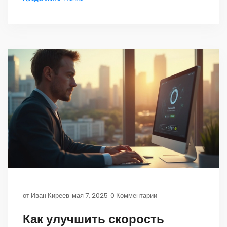
способы замедления загрузки с точки зрения
пользователя и владельца сайта. Есть конкретные
советы, как ускорить отображение страниц и
сделать работу в интернете комфортнее. После
чтения станет ясно, что можно исправить
самостоятельно, а где нужна помощь специалиста.
от
Иван Киреев
мая 7, 2025
0 Комментарии
Как улучшить скорость