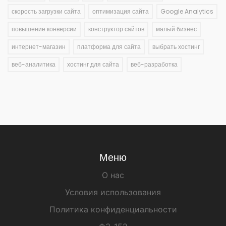
скорость загрузки сайта
оптимизация сайта
Google Analytics
повышение конверсии
конструктор сайтов
малый бизнес
интернет-магазин
платформа для сайта
выбрать хостинг
веб-аналитика
хостинг для сайта
веб-разработка
Меню
О нас
Условия использования
Политика конфиденциальности