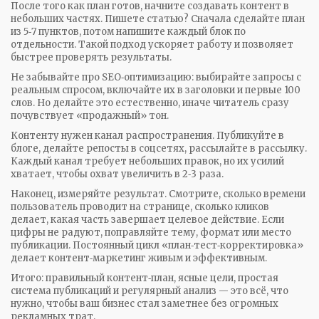
После того как план готов, начните создавать контент в
небольших частях. Пишете статью? Сначала сделайте план
из 5‑7 пунктов, потом напишите каждый блок по
отдельности. Такой подход ускоряет работу и позволяет
быстрее проверять результаты.
Не забывайте про SEO‑оптимизацию: выбирайте запросы с
реальным спросом, включайте их в заголовки и первые 100
слов. Но делайте это естественно, иначе читатель сразу
почувствует «продажный» тон.
Контенту нужен канал распространения. Публикуйте в
блоге, делайте репосты в соцсетях, рассылайте в рассылку.
Каждый канал требует небольших правок, но их усилий
хватает, чтобы охват увеличить в 2‑3 раза.
Наконец, измеряйте результат. Смотрите, сколько времени
пользователь проводит на странице, сколько кликов
делает, какая часть завершает целевое действие. Если
цифры не радуют, поправляйте тему, формат или место
публикации. Постоянный цикл «план‑тест‑корректировка»
делает контент‑маркетинг живым и эффективным.
Итого: правильный контент‑план, ясные цели, простая
система публикаций и регулярный анализ — это всё, что
нужно, чтобы ваш бизнес стал заметнее без огромных
рекламных трат.