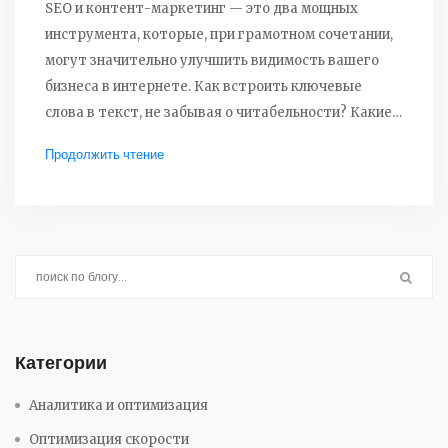
SEO и контент-маркетинг — это два мощных
инструмента, которые, при грамотном сочетании,
могут значительно улучшить видимость вашего
бизнеса в интернете. Как встроить ключевые
слова в текст, не забывая о читабельности? Какие
стратегии современного контент-маркетинга
Продолжить чтение
работают лучше всего? Узнайте, как известные
эксперты, такие как Рэнд Фишкин и Григорий
Чарный, используют эти подходы для увеличения
трафика и улучшения конверсии.
Категории
Аналитика и оптимизация
Оптимизация скорости