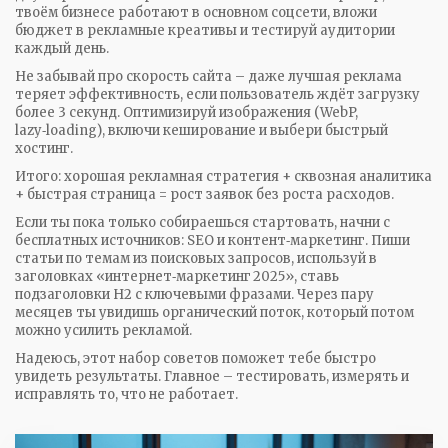
твоём бизнесе работают в основном соцсети, вложи
бюджет в рекламные креативы и тестируй аудитории
каждый день.
Не забывай про скорость сайта – даже лучшая реклама
теряет эффективность, если пользователь ждёт загрузку
более 3 секунд. Оптимизируй изображения (WebP,
lazy‑loading), включи кеширование и выбери быстрый
хостинг.
Итого: хорошая рекламная стратегия + сквозная аналитика
+ быстрая страница = рост заявок без роста расходов.
Если ты пока только собираешься стартовать, начни с
бесплатных источников: SEO и контент‑маркетинг. Пиши
статьи по темам из поисковых запросов, используй в
заголовках «интернет‑маркетинг 2025», ставь
подзаголовки H2 с ключевыми фразами. Через пару
месяцев ты увидишь органический поток, который потом
можно усилить рекламой.
Надеюсь, этот набор советов поможет тебе быстро
увидеть результаты. Главное – тестировать, измерять и
исправлять то, что не работает.