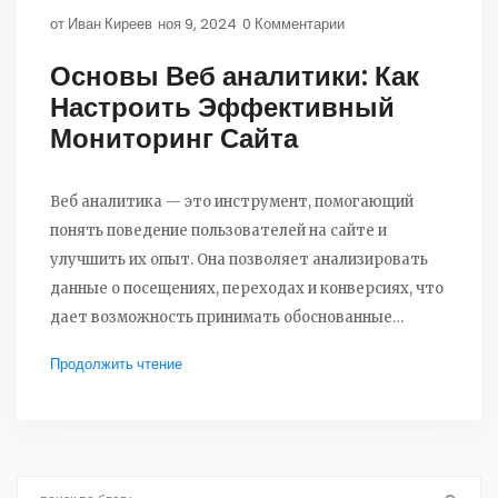
от
Иван Киреев
ноя 9, 2024
0 Комментарии
Основы Веб аналитики: Как
Настроить Эффективный
Мониторинг Сайта
Веб аналитика — это инструмент, помогающий
понять поведение пользователей на сайте и
улучшить их опыт. Она позволяет анализировать
данные о посещениях, переходах и конверсиях, что
дает возможность принимать обоснованные
маркетинговые решения. В статье рассказывается
Продолжить чтение
о базовых принципах работы с аналитикой и ее
важности. Также рассматриваются популярные
платформы и шаги для корректной настройки
аналитики.