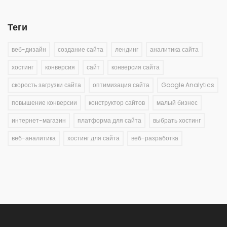
Теги
веб-дизайн
создание сайта
лендинг
аналитика сайта
хостинг
конверсия
сайт
конверсия сайта
скорость загрузки сайта
оптимизация сайта
Google Analytics
повышение конверсии
конструктор сайтов
малый бизнес
интернет-магазин
платформа для сайта
выбрать хостинг
веб-аналитика
хостинг для сайта
веб-разработка