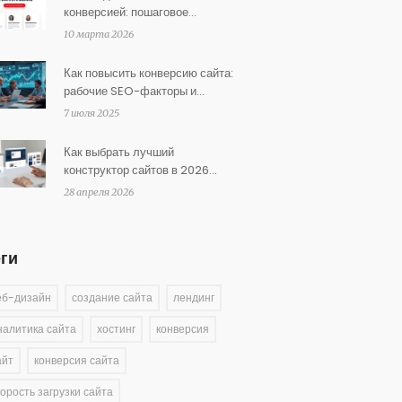
конверсией: пошаговое
руководство
10 марта 2026
Как повысить конверсию сайта:
рабочие SEO-факторы и
советы 2025
7 июля 2025
Как выбрать лучший
конструктор сайтов в 2026
году: честный разбор
28 апреля 2026
еги
еб-дизайн
создание сайта
лендинг
налитика сайта
хостинг
конверсия
айт
конверсия сайта
корость загрузки сайта