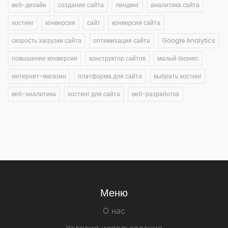
веб-дизайн
создание сайта
лендинг
аналитика сайта
хостинг
конверсия
сайт
конверсия сайта
скорость загрузки сайта
оптимизация сайта
Google Analytics
повышение конверсии
конструктор сайтов
малый бизнес
интернет-магазин
платформа для сайта
выбрать хостинг
веб-аналитика
хостинг для сайта
веб-разработка
Меню
О нас
Условия использования