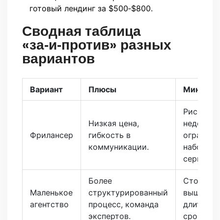
готовый лендинг за $500‑$800.
Сводная таблица
«за‑и‑против» разных
вариантов
Вариант
Плюсы
Минусы
Риск
Низкая цена,
недоступ
Фрилансер
гибкость в
огранич
коммуникации.
набор
сервисов
Более
Стоимос
Маленькое
структурированный
выше, ин
агентство
процесс, команда
длитель
экспертов.
сроки.