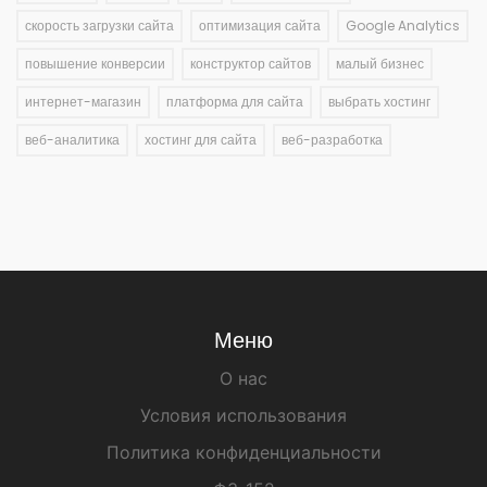
скорость загрузки сайта
оптимизация сайта
Google Analytics
повышение конверсии
конструктор сайтов
малый бизнес
интернет-магазин
платформа для сайта
выбрать хостинг
веб-аналитика
хостинг для сайта
веб-разработка
Меню
О нас
Условия использования
Политика конфиденциальности