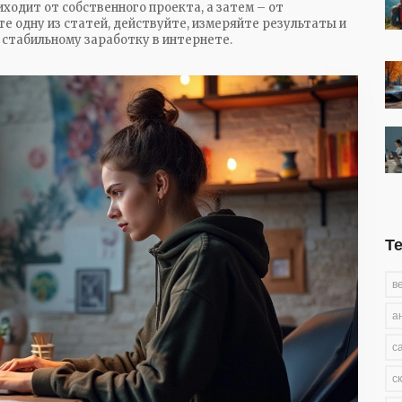
ходит от собственного проекта, а затем – от
е одну из статей, действуйте, измеряйте результаты и
стабильному заработку в интернете.
Т
в
а
с
с