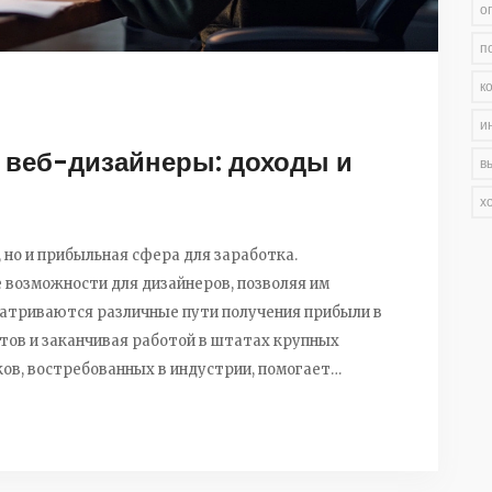
о
п
к
и
 веб-дизайнеры: доходы и
в
х
 но и прибыльная сфера для заработка.
возможности для дизайнеров, позволяя им
матриваются различные пути получения прибыли в
тов и заканчивая работой в штатах крупных
ов, востребованных в индустрии, помогает
ерные пути.