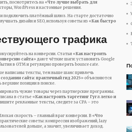
ить, посмотритесь на «
Что лучше выбрать для
кторы, WordPress и кастомные решения.
 и подключить платёжный шлюз. На старте достаточно
лучшать дизайн и SEO, используя советы из «
Как быстро
ествующего трафика
фокусируйтесь на конверсии. Статьи «
Как настроить
онверсию сайта
» дают чёткие шаги: установить Google
обытия в GTM и регулярно проверять bounce‑rate.
П
ше написаны тексты, тем выше шанс привлечь
 создании сайта: практичный гид 2025
» объясняются
 верхние позиции в поиске.
амировать чужие товары через партнерские программы.
писана в статье «
Как настроить таргетинг Гугл легко и
пишите рекламные тексты, следите за CPA – это
Плохая скорость – главный враг конверсии. В «
Что
практические советы: компрессия изображений, lazy
льзователей дольше, а значит, увеличивает доход.