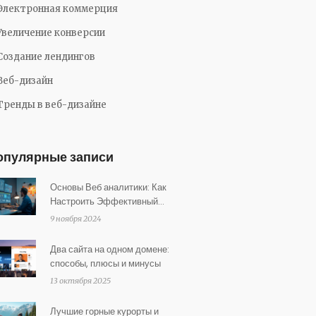
Электронная коммерция
Увеличение конверсии
Создание лендингов
Веб-дизайн
Тренды в веб-дизайне
опулярные записи
Основы Веб аналитики: Как
Настроить Эффективный
Мониторинг Сайта
9 ноября 2024
Два сайта на одном домене:
способы, плюсы и минусы
13 октября 2025
Лучшие горные курорты и