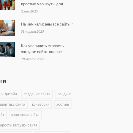
простые маршруты для
круглогодичного отдыха и
2 мая 2025
восстановления сил
На чем написаны все сайты?
31 марта 2025
Как увеличить скорость
загрузки сайта: полное
руководство по оптимизации
28 марта 2026
для 2026
еги
еб-дизайн
создание сайта
лендинг
налитика сайта
конверсия
хостинг
айт
конверсия сайта
корость загрузки сайта