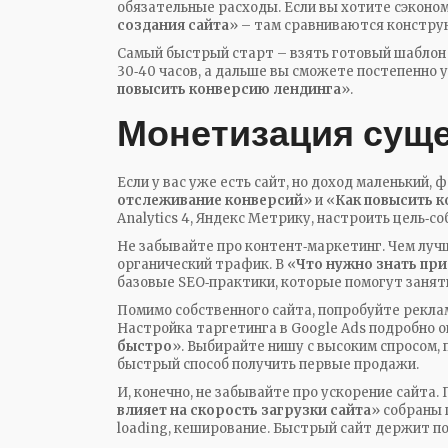
обязательные расходы. Если вы хотите сэконом
создания сайта
» – там сравниваются констру
Самый быстрый старт – взять готовый шаблон
30‑40 часов, а дальше вы сможете постепенно у
повысить конверсию лендинга
».
Монетизация сущ
Если у вас уже есть сайт, но доход маленький, 
отслеживание конверсий
» и «
Как повысить к
Analytics 4, Яндекс Метрику, настроить цель‑с
Не забывайте про контент‑маркетинг. Чем луч
органический трафик. В «
Что нужно знать при
базовые SEO‑практики, которые помогут занять
Помимо собственного сайта, попробуйте рекл
Настройка таргетинга в Google Ads подробно о
быстро
». Выбирайте нишу с высоким спросом, 
быстрый способ получить первые продажи.
И, конечно, не забывайте про ускорение сайта. 
влияет на скорость загрузки сайта
» собраны 
loading, кеширование. Быстрый сайт держит по