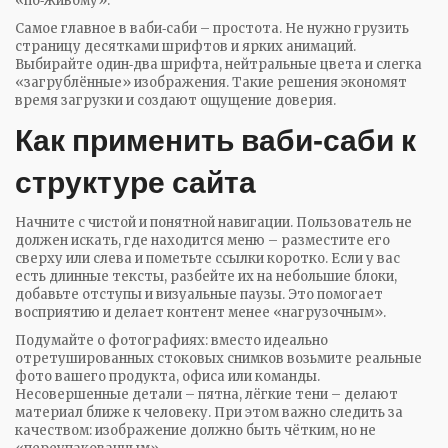
«по‑живому».
Самое главное в ваби‑саби – простота. Не нужно грузить
страницу десятками шрифтов и ярких анимаций.
Выбирайте один‑два шрифта, нейтральные цвета и слегка
«загрублённые» изображения. Такие решения экономят
время загрузки и создают ощущение доверия.
Как применить ваби‑саби к
структуре сайта
Начните с чистой и понятной навигации. Пользователь не
должен искать, где находится меню – разместите его
сверху или слева и пометьте ссылки коротко. Если у вас
есть длинные тексты, разбейте их на небольшие блоки,
добавьте отступы и визуальные паузы. Это помогает
восприятию и делает контент менее «нагрузочным».
Подумайте о фотографиях: вместо идеально
отретушированных стоковых снимков возьмите реальные
фото вашего продукта, офиса или команды.
Несовершенные детали – пятна, лёгкие тени – делают
материал ближе к человеку. При этом важно следить за
качеством: изображение должно быть чётким, но не