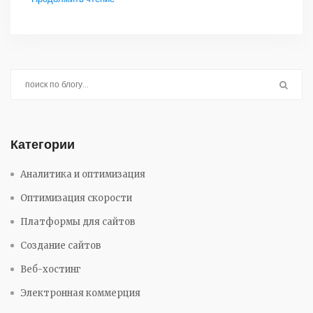
стиль может помочь в создании более
естественных и человечных интерфейсов. Также
статья предложит полезные советы по интеграции
ваби-саби в проекты веб-дизайна. Откройте для
себя, как эстетика ваби-саби может освежить
ваше восприятие цифровых пространств.
Категории
Аналитика и оптимизация
Оптимизация скорости
Платформы для сайтов
Создание сайтов
Веб-хостинг
Электронная коммерция