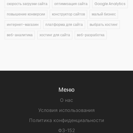
скорость загрузки сайта
оптимизация сайта
Google Analytics
повышение конверсии
конструктор сайтов
малый бизнес
интернет-магазин
платформа для сайта
выбрать хостинг
веб-аналитика
хостинг для сайта
веб-разработка
Меню
О нас
Условия использования
Политика конфиденциальности
ФЗ-152