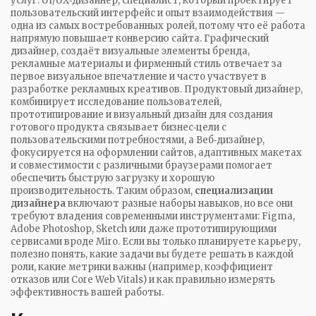
услуг.
UI/UX‑дизайнер
,
специалист, который проектирует
пользовательский интерфейс и опыт взаимодействия
—
одна из самых востребованных ролей, потому что её работа
напрямую повышает конверсию сайта.
Графический
дизайнер
,
создаёт визуальные элементы бренда,
рекламные материалы и фирменный стиль
отвечает за
первое визуальное впечатление и часто участвует в
разработке рекламных креативов.
Продуктовый дизайнер
,
комбинирует исследование пользователей,
прототипирование и визуальный дизайн для создания
готового продукта
связывает бизнес‑цели с
пользовательскими потребностями, а
Веб‑дизайнер
,
фокусируется на оформлении сайтов, адаптивных макетах
и совместимости с различными браузерами
помогает
обеспечить быструю загрузку и хорошую
производительность. Таким образом,
специализации
дизайнера
включают разные наборы навыков, но все они
требуют владения современными инструментами: Figma,
Adobe Photoshop, Sketch или даже прототипирующими
сервисами вроде Miro. Если вы только планируете карьеру,
полезно понять, какие задачи вы будете решать в каждой
роли, какие метрики важны (например, коэффициент
отказов или Core Web Vitals) и как правильно измерять
эффективность вашей работы.