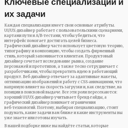
Ключевые специализации и
их задачи
Каждая специализация имеет свои основные атрибуты.
UI/UX‑дизайнер работает с пользовательскими сценариями,
картами пути и A/B‑тестами, чтобы убедиться, что
интерфейс помогает достигать целей бизнеса.
Графический дизайнер часто использует цветовую теорию,
типографику и композицию, чтобы создать фирменный
стиль, который запоминается клиентам. Продуктовый
дизайнер сочетает исследование рынка, создание
персонажей и прототипов, а также тесно сотрудничает с
разработчиками, чтобы превратить идею в работающий
продукт. Веб‑дизайнер отвечает за адаптивные макеты,
оптимизацию изображений и работу с CSS‑анимациями, что
напрямую влияет на скорость загрузки и, как следствие, на
позиции в поисковой выдаче. Все эти роли пересекаются:
хороший UI/UX‑дизайнер учитывает бренд‑гайды, а
графический дизайнер понимает ограничения
веб‑технологий. Поэтому, выбирая специализацию, стоит
подумать, какие задачи вам ближе и какие инструменты вы
уже знаете или готовы изучать.
В нашей подборке ниже вы найдёте статьи, которые