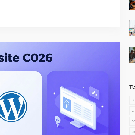
Т
в
а
с
с