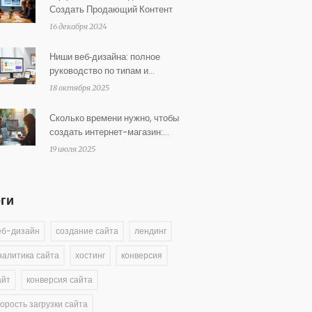
Создать Продающий Контент
16 декабря 2024
Ниши веб‑дизайна: полное
руководство по типам и
специализациям
18 октября 2025
Сколько времени нужно, чтобы
создать интернет-магазин:
сроки и этапы запуска
19 июля 2025
еги
еб-дизайн
создание сайта
лендинг
налитика сайта
хостинг
конверсия
айт
конверсия сайта
корость загрузки сайта