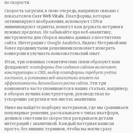
по скорости.
Скорость загрузки, в свою очередь, напрямую связано с
показателем
Core Web Vitals
. Платформы, которые
оптимизируют изображения, используют CDN и
минимизируют скрипты, помогут вам держать метрики в
нужных пределах. Не забывайте про
веб‑аналитику
,
инструменты для сбора и анализа данных о посетителях
сайта
. Интеграция с Google Analytics, Яндекс Метрикой или
более продвинутыми решениями позволяет измерять
конверсии и улучшать пользовательский опыт.
Итак, три основных семантических связи образуют наш
фундамент:
платформы для создания сайтов включают
конструкторы и CMS
,
выбор платформы требует учёта
хостинга
, а
установка веб‑аналитики влияет на
эффективность дальнейшего роста сайта
. Эти три
компонента часто упоминаются в наших статьях, например,
в обзорах лучших конструкторов, руководствах по
ускорению загрузки и чек‑листах аналитики.
Ниже вы найдёте подборку материалов, где мы сравниваем
популярные решения, рассказываем о типах платформ,
делимся советами по скорости и раскрываем детали
интеграций с аналитикой. Каждый материал написан
просто, без лишних терминов, чтобы вы могли сразу