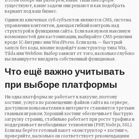
В этом обзоре мы разберём, какие типы платформ
существуют, какие задачи они решают и как подобрать
вариант под ваш бизнес.
Одним из ключевых суб‑субъектов являются
CMS
,
система
управления контентом, дающая гибкий контроль над
структурой и функциями сайта
. Если вам нужен максимум
возможностей для кастомизации, выбирайте CMS‑решения
вроде 1С‑Битрикс или WordPress. Если цель — быстрый
запуск без кода, вполне подойдёт конструктор типа Wix,
Tilda или Webflow. Выбор зависит от того, насколько глубоко
вы планируете внедрять собственный функционал.
Что ещё важно учитывать
при выборе платформы
Ни одна платформа не работает в вакууме, поэтому
хостинг
,
услуга по размещению файлов сайта на сервере,
доступном пользователям в интернете
становится третьим
главным игроком. Хороший хостинг обеспечивает быструю
загрузку страниц, стабильно работает при росте трафика и
поддерживает необходимые технологии (PHP, Node.js, SSL).
Если вы берёте готовый пакет «конструктор + хостинг»,
проверяйте, насколько он соответствует рекомендациям