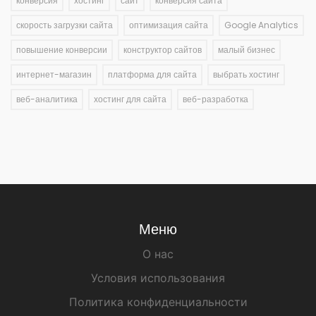
конверсия
хостинг
сайт
конверсия сайта
скорость загрузки сайта
оптимизация сайта
Google Analytics
повышение конверсии
конструктор сайтов
малый бизнес
интернет-магазин
платформа для сайта
выбрать хостинг
веб-аналитика
хостинг для сайта
веб-разработка
Меню
О нас
Условия использования
Политика конфиденциальности