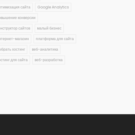
птимизация сайта
Google Analytics
овышение конверсии
онструктор сайтов
малый бизнес
нтернет-магазин
платформа для сайта
ыбрать хостинг
веб-аналитика
остинг для сайта
веб-разработка