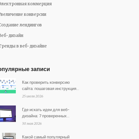
Электронная коммерция
Увеличение конверсии
Создание лендингов
Веб-дизайн
Тренды в веб-дизайне
опулярные записи
Как проверить конверсию
сайта: пошаговая инструкция
для владельцев бизнеса
25 июля 2026
Где искать идеи для веб-
дизайна: 7 проверенных
источников и стратегия
30 мая 2026
вдохновения
Какой самый популярный