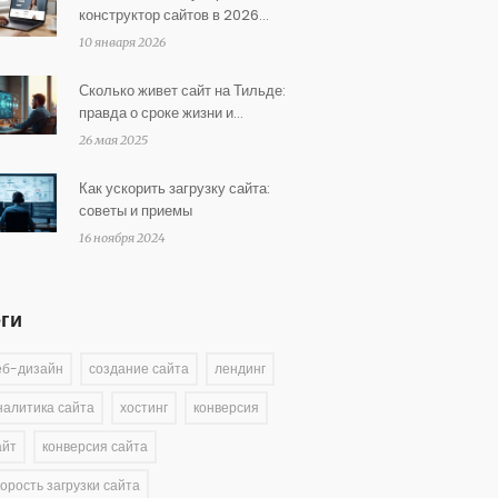
конструктор сайтов в 2026
году?
10 января 2026
Сколько живет сайт на Тильде:
правда о сроке жизни и
надёжности
26 мая 2025
Как ускорить загрузку сайта:
советы и приемы
16 ноября 2024
еги
еб-дизайн
создание сайта
лендинг
налитика сайта
хостинг
конверсия
айт
конверсия сайта
корость загрузки сайта