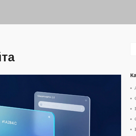
йта
К