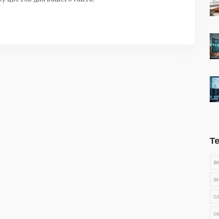
Т
в
а
с
с