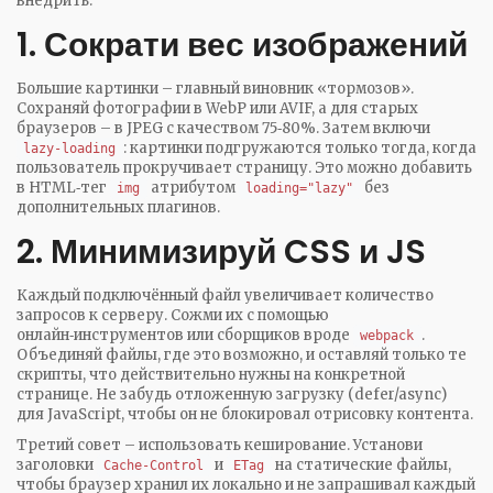
внедрить.
1. Сократи вес изображений
Большие картинки – главный виновник «тормозов».
Сохраняй фотографии в WebP или AVIF, а для старых
браузеров – в JPEG с качеством 75‑80%. Затем включи
: картинки подгружаются только тогда, когда
lazy‑loading
пользователь прокручивает страницу. Это можно добавить
в HTML‑тег
атрибутом
без
img
loading="lazy"
дополнительных плагинов.
2. Минимизируй CSS и JS
Каждый подключённый файл увеличивает количество
запросов к серверу. Сожми их с помощью
онлайн‑инструментов или сборщиков вроде
.
webpack
Объединяй файлы, где это возможно, и оставляй только те
скрипты, что действительно нужны на конкретной
странице. Не забудь отложенную загрузку (defer/async)
для JavaScript, чтобы он не блокировал отрисовку контента.
Третий совет – использовать кеширование. Установи
заголовки
и
на статические файлы,
Cache‑Control
ETag
чтобы браузер хранил их локально и не запрашивал каждый