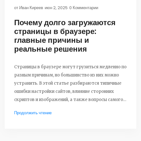
от
Иван Киреев
июн 2, 2025
0 Комментарии
Почему долго загружаются
страницы в браузере:
главные причины и
реальные решения
Страницы в браузере могут грузиться медленно по
разным причинам, но большинство из них можно
устранить. В этой статье разбираются типичные
ошибки настройки сайтов, влияние сторонних
скриптов и изображений, а также вопросы самого
интернет-подключения. Рассматриваются
Продолжить чтение
способы замедления загрузки с точки зрения
пользователя и владельца сайта. Есть конкретные
советы, как ускорить отображение страниц и
сделать работу в интернете комфортнее. После