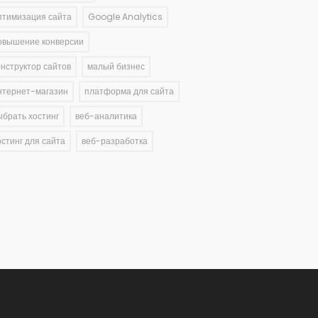
птимизация сайта
Google Analytics
овышение конверсии
онструктор сайтов
малый бизнес
нтернет-магазин
платформа для сайта
ыбрать хостинг
веб-аналитика
остинг для сайта
веб-разработка