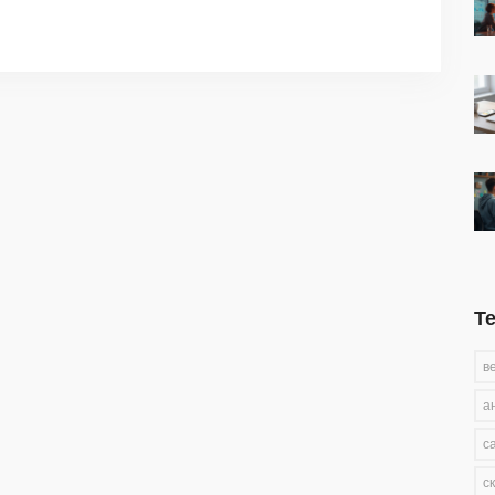
Т
в
а
с
с