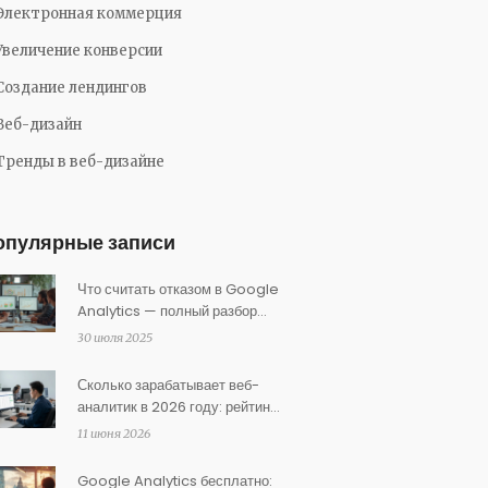
Электронная коммерция
Увеличение конверсии
Создание лендингов
Веб-дизайн
Тренды в веб-дизайне
опулярные записи
Что считать отказом в Google
Analytics — полный разбор
показателя отказов
30 июля 2025
Сколько зарабатывает веб-
аналитик в 2026 году: рейтинг
зарплат по специальностям
11 июня 2026
Google Analytics бесплатно: