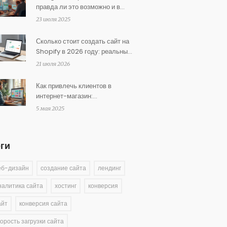
правда ли это возможно и в
чем подвох
23 июля 2025
Сколько стоит создать сайт на
Shopify в 2026 году: реальный
расчет бюджета
21 июля 2026
Как привлечь клиентов в
интернет-магазин:
проверенные способы
5 мая 2025
еги
еб-дизайн
создание сайта
лендинг
налитика сайта
хостинг
конверсия
айт
конверсия сайта
корость загрузки сайта