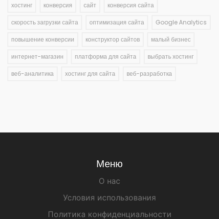
хостинг
конверсия
сайт
конверсия сайта
скорость загрузки сайта
оптимизация сайта
Google Analytics
повышение конверсии
конструктор сайтов
малый бизнес
интернет-магазин
платформа для сайта
выбрать хостинг
веб-аналитика
хостинг для сайта
веб-разработка
Меню
О нас
Условия использования
Политика конфиденциальности