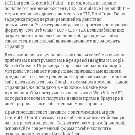
LCP
,
Largest Contentful Paint – время, когда на экране
появляется основной контент
,
CLS
,
Cumulative Layout Shift –
мера внезапных сдвигов элементов
и
FID
,
First Input Delay –
задержка перед первой реакцией на действия
пользователя
. Эти метрики образуют простую, но мощную
формулу:
Core Web Vitals = LCP + CLS + FID
. Если любой из них
падает ниже пороговых значений, общая оценка сайта
снижается, и поисковый движок начинает штрафовать
страницу.
Для измерения и улучшения этих показателей мы обычно
прибегаем к инструментам
PageSpeed Insights
и Google
Search Console. Первый даёт детальный разбор каждой
метрики, указывает конкретные причины замедления и
предлагает готовые решения. Второй показывает, как ваш
сайт выглядит в глазах Google в реальном времени – какие
страницы уже попадают в «плохие», а какие уже
«хорошие». Оба инструмента используют Web Vitals API,
который позволяет получать данные прямо в браузере и
интегрировать их в собственные мониторинги.
Практический совет: начните с оптимизации Largest
Contentful Paint, потому что он обычно занимает большую
часть времени загрузки. Сократите размер изображений,
используйте современный формат WebP, включите
отложенную загрузку (lazy‑load) для