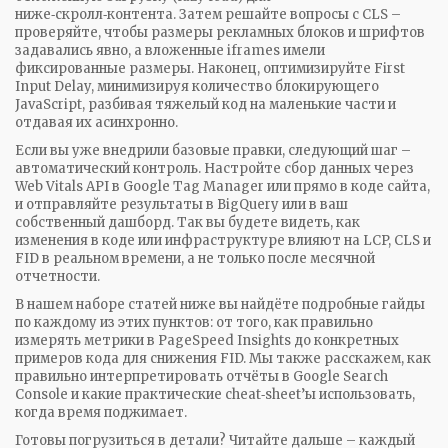
ниже‑скролл‑контента. Затем решайте вопросы с CLS –
проверяйте, чтобы размеры рекламных блоков и шрифтов
задавались явно, а вложенные iframes имели
фиксированные размеры. Наконец, оптимизируйте First
Input Delay, минимизируя количество блокирующего
JavaScript, разбивая тяжелый код на маленькие части и
отдавая их асинхронно.
Если вы уже внедрили базовые правки, следующий шаг –
автоматический контроль. Настройте сбор данных через
Web Vitals API в Google Tag Manager или прямо в коде сайта,
и отправляйте результаты в BigQuery или в ваш
собственный дашборд. Так вы будете видеть, как
изменения в коде или инфраструктуре влияют на LCP, CLS и
FID в реальном времени, а не только после месячной
отчетности.
В нашем наборе статей ниже вы найдёте подробные гайды
по каждому из этих пунктов: от того, как правильно
измерять метрики в PageSpeed Insights до конкретных
примеров кода для снижения FID. Мы также расскажем, как
правильно интерпретировать отчёты в Google Search
Console и какие практические cheat‑sheet’ы использовать,
когда время поджимает.
Готовы погрузиться в детали? Читайте дальше – каждый