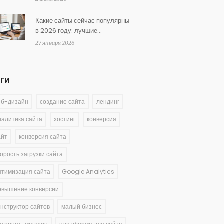
оптимизации
Какие сайты сейчас популярны
в 2026 году: лучшие
платформы для создания
27 января 2026
сайта
еги
еб-дизайн
создание сайта
лендинг
налитика сайта
хостинг
конверсия
айт
конверсия сайта
корость загрузки сайта
птимизация сайта
Google Analytics
овышение конверсии
онструктор сайтов
малый бизнес