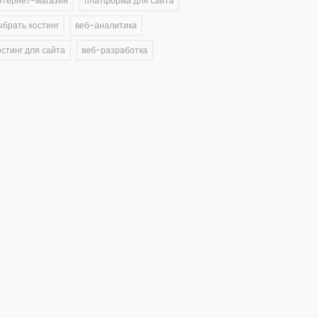
нтернет-магазин
платформа для сайта
ыбрать хостинг
веб-аналитика
остинг для сайта
веб-разработка