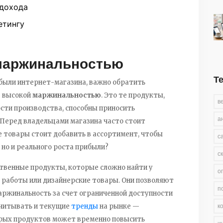
 дохода
етингу
 маржинальностью
Т
ибыли интернет-магазина, важно обратить
т высокой
маржинальностью
. Это те продукты,
в
ости производства, способны приносить
а
 Перед владельцами магазина часто стоит
ие товары стоит добавить в ассортимент, чтобы
с
 но и реального роста прибыли?
с
твенные продукты, которые сложно найти у
о
 работы или дизайнерские товары. Они позволяют
п
ржинальность за счет ограниченной доступности
к
учитывать и текущие
тренды
на рынке —
рых продуктов может временно повысить