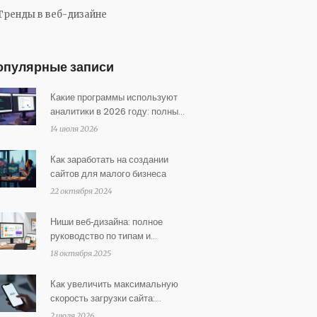
Тренды в веб-дизайне
опулярные записи
Какие программы используют
аналитики в 2026 году: полный
обзор инструментов
14 июля 2026
Как заработать на создании
сайтов для малого бизнеса
22 октября 2024
Ниши веб‑дизайна: полное
руководство по типам и
специализациям
18 октября 2025
Как увеличить максимальную
скорость загрузки сайта:
полное руководство по
2 июля 2026