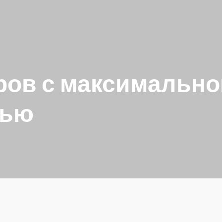
ров с максимально
тью