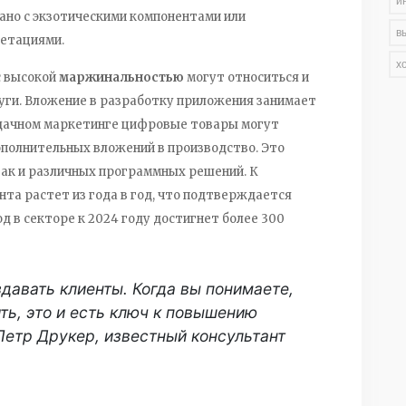
и
зано с экзотическими компонентами или
в
етациями.
х
с высокой
маржинальностью
могут относиться и
ги. Вложение в разработку приложения занимает
 удачном маркетинге цифровые товары могут
ополнительных вложений в производство. Это
так и различных программных решений. К
та растет из года в год, что подтверждается
од в секторе к 2024 году достигнет более 300
здавать клиенты. Когда вы понимаете,
ить, это и есть ключ к повышению
Петр Друкер, известный консультант