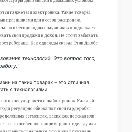
аксессуары для занятий в домашних условиях.
ются гаджеты и электроника. Такие товары
ыми праздниками или в сезон распродаж.
 часов и беспроводных наушников продолжает
ивать свои продажи и
доход
. Не стоит забывать
 востребованы. Как однажды сказал Стив Джобс:
зования технологий. Это вопрос того,
работу."
зин на таких товарах – это отличная
тать с технологиями.
тах по популярности онлайн-продаж. Каждый
 люди регулярно обновляют свои гардеробы.
ределенных сегментах, таких как детская или
 что-то особенное, например, эко-одежду или
ы выделиться на рынке. Это может привлечь