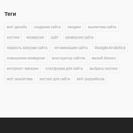
Теги
веб-дизайн
создание сайта
лендинг
аналитика сайта
хостинг
конверсия
сайт
конверсия сайта
скорость загрузки сайта
оптимизация сайта
Google Analytics
повышение конверсии
конструктор сайтов
малый бизнес
интернет-магазин
платформа для сайта
выбрать хостинг
веб-аналитика
хостинг для сайта
веб-разработка