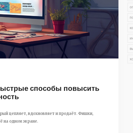
о
п
к
и
в
х
 быстрые способы повысить
ность
орый цепляет, вдохновляет и продаёт. Фишки,
ё на одном экране.