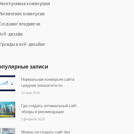
Электронная коммерция
Увеличение конверсии
Создание лендингов
Веб-дизайн
Тренды в веб-дизайне
опулярные записи
Нормальная конверсия сайта:
средние показатели по
отраслям и как их повысить
22 мая 2026
Где создать оптимальный сайт:
обзоры и рекомендации
1 февраля 2025
Можно ли создать сайт без