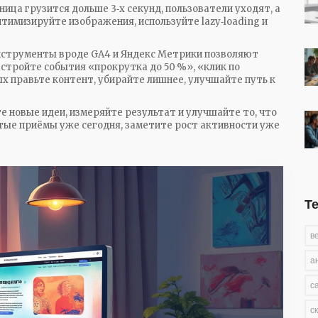
ница грузится дольше 3‑х секунд, пользователи уходят, а
имизируйте изображения, используйте lazy‑loading и
Инструменты вроде GA4 и Яндекс Метрики позволяют
стройте события «прокрутка до 50 %», «клик по
х правьте контент, убирайте лишнее, улучшайте путь к
е новые идеи, измеряйте результат и улучшайте то, что
стые приёмы уже сегодня, заметите рост активности уже
Т
в
а
с
с