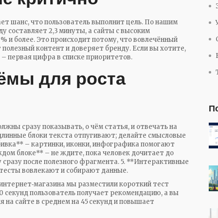
ет шанс, что пользователь выполнит цель. По нашим
ду составляет 2,3 минуты, а сайты с высоким
% и более. Это происходит потому, что вовлечённый
 полезный контент и доверяет бренду. Если вы хотите,
 – первая цифра в списке приоритетов.
ёмы для роста
П
олжны сразу показывать, о чём статья, и отвечать на
 длинные блоки текста отпугивают; делайте смысловые
збивка** – картинки, иконки, инфографика помогают
ждом блоке** – не ждите, пока человек дочитает до
у сразу после полезного фрагмента. 5. **Интерактивные
 тесты вовлекают и собирают данные.
 интернет‑магазина мы разместили короткий тест
0 секунд пользователь получает рекомендацию, а вы
я на сайте в среднем на 45 секунд и повышает