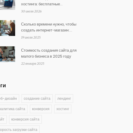
хостинга: бесплатные
альтернативы и подводные
30 июля 2026
камни
Сколько времени нужно, чтобы
создать интернет-магазин:
сроки и этапы запуска
19 июля 2025
Стоимость создания сайта для
малого бизнеса в 2025 году
22 января 2025
еги
еб-дизайн
создание сайта
лендинг
налитика сайта
конверсия
хостинг
айт
конверсия сайта
корость загрузки сайта