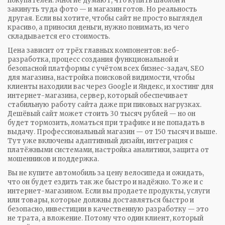
покупателей.
Многие думают, что купить шаблон и
закинуть туда фото — и магазин готов. Но реальность
другая. Если вы хотите, чтобы сайт не просто выглядел
красиво, а приносил деньги, нужно понимать, из чего
складывается его стоимость.
Цена зависит от трёх главных компонентов:
веб-
разработка
,
процесс создания функциональной и
безопасной платформы с учётом всех бизнес-задач
,
SEO
для магазина
,
настройка поисковой видимости, чтобы
клиенты находили вас через Google и Яндекс
, и
хостинг для
интернет-магазина
,
сервер, который обеспечивает
стабильную работу сайта даже при пиковых нагрузках
.
Дешёвый сайт может стоить 30 тысяч рублей — но он
будет тормозить, ломаться при трафике и не попадать в
выдачу. Профессиональный магазин — от 150 тысяч и выше.
Тут уже включены адаптивный дизайн, интеграция с
платёжными системами, настройка аналитики, защита от
мошенников и поддержка.
Вы не купите автомобиль за цену велосипеда и ожидать,
что он будет ездить так же быстро и надёжно. То же и с
интернет-магазином. Если вы продаете продукты, услуги
или товары, которые должны доставляться быстро и
безопасно, инвестиции в качественную разработку — это
не трата, а вложение. Потому что один клиент, который