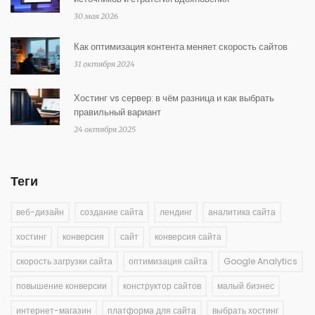
30 мая 2026
Как оптимизация контента меняет скорость сайтов
31 октября 2024
Хостинг vs сервер: в чём разница и как выбрать
правильный вариант
24 октября 2025
Теги
веб-дизайн
создание сайта
лендинг
аналитика сайта
хостинг
конверсия
сайт
конверсия сайта
скорость загрузки сайта
оптимизация сайта
Google Analytics
повышение конверсии
конструктор сайтов
малый бизнес
интернет-магазин
платформа для сайта
выбрать хостинг