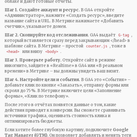
облаке и дают готовые отчёты.
Шаг 1. Создайте аккаунт и ресурс.
В GA4 откройте
«Администратор», нажмите «Создать ресурс», введите
название сайта и URL. В Метрике нажимаете «Добавить
счетчик», указываете домен.
Шаг 2. Скопируйте код отслеживания.
GA4 выдаёт
,
G‑tag
который вставляется сразу перед закрывающим </head> в
шаблоне сайта. В Метрике – простой
, тоже в
counter.js
или внизу
.
<head>
<body>
Шаг 3. Проверьте работу.
Откройте сайт в режиме
инкогнито, зайдите в «Realtime» в GA4 или «В реальном
времени» в Метрике – вы должны увидеть ваш визит.
Шаг 4. Настройте цели и события.
В GA4 это «События» –
добавьте клик по кнопке «Заказать», отправку формы или
скролл до 75 %. В Метрике включите цели «Заполнение
формы», «Клик по телефону».
После этого в отчётах появятся данные о том, какие
действия приводят к конверсии. Вы сможете сравнивать
источники трафика, оценивать стоимость клика и
оптимизировать бюджеты.
Если хотите более глубокую картину, подключите
Google
Tag Manager (GTM)
. Он позволяет добавлять и менять теги