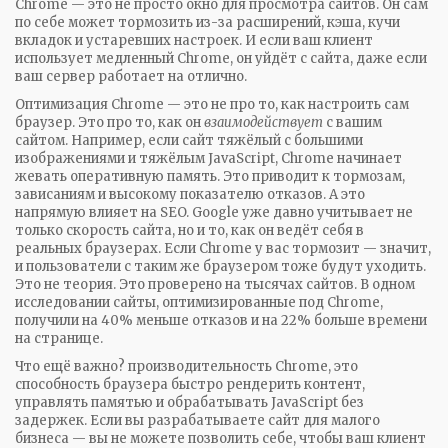
Chrome — это не просто окно для просмотра сайтов. Он сам
по себе может тормозить из-за расширений, кэша, кучи
вкладок и устаревших настроек. И если ваш клиент
использует медленный Chrome, он уйдёт с сайта, даже если
ваш сервер работает на отлично.
Оптимизация Chrome — это не про то, как настроить сам
браузер. Это про то, как он
взаимодействует
с вашим
сайтом. Например, если сайт тяжёлый с большими
изображениями и тяжёлым JavaScript, Chrome начинает
жевать оперативную память. Это приводит к тормозам,
зависаниям и высокому показателю отказов. А это
напрямую влияет на SEO. Google уже давно учитывает не
только скорость сайта, но и то, как он ведёт себя в
реальных браузерах. Если Chrome у вас тормозит — значит,
и пользователи с таким же браузером тоже будут уходить.
Это не теория. Это проверено на тысячах сайтов. В одном
исследовании сайты, оптимизированные под Chrome,
получили на 40% меньше отказов и на 22% больше времени
на странице.
Что ещё важно?
производительность Chrome
,
это
способность браузера быстро рендерить контент,
управлять памятью и обрабатывать JavaScript без
задержек
. Если вы разрабатываете сайт для малого
бизнеса — вы не можете позволить себе, чтобы ваш клиент