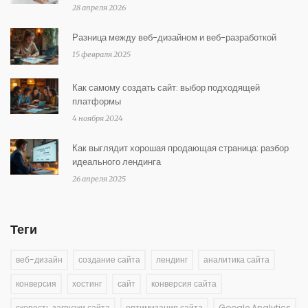
28 апреля 2026
Разница между веб-дизайном и веб-разработкой
15 февраля 2025
Как самому создать сайт: выбор подходящей
платформы
4 ноября 2024
Как выглядит хорошая продающая страница: разбор
идеального лендинга
26 апреля 2025
Теги
веб-дизайн
создание сайта
лендинг
аналитика сайта
конверсия
хостинг
сайт
конверсия сайта
скорость загрузки сайта
оптимизация сайта
Google Analytics