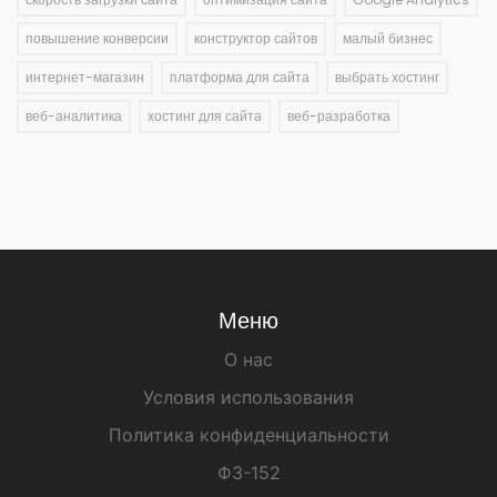
повышение конверсии
конструктор сайтов
малый бизнес
интернет-магазин
платформа для сайта
выбрать хостинг
веб-аналитика
хостинг для сайта
веб-разработка
Меню
О нас
Условия использования
Политика конфиденциальности
ФЗ-152