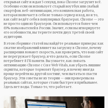
открывал сайт и ждал 5 секунд, пока Chrome загрузит всё.
Особенно если он использует старый ноутбук или слабый
смартфон.
веб-оптимизация
,
это комплексная работа,
которая включает в себя не только сервер и код, но и то,
как сайт ведёт себя в популярных браузерах
. Chrome — это
не просто один из браузеров. Он используется более чем
65% пользователей в России. Значит, если вы игнорируете
его особенности, вы теряете почти двух третей своей
аудитории.
В этом сборнике статей вы найдёте реальные примеры: как
сжатие изображений влияет на загрузку в Chrome, почему
расширения ломают скорость, как проверить, что ваш сайт
не перегружает браузер, и что делать, если Chrome
потребляет 8 ГБ памяти. Вы узнаете, как связать
оптимизацию Chrome с Core Web Vitals, как убрать лишние
скрипты, которые тормозят браузер, и почему иногда
проще перейти на другой хостинг, чем пытаться спасти
браузер. Эти советы не из теории — они проверены на
реальных сайтах, которые стали быстрее и прибыльнее.
Здесь нет воды. Только то, что работает.