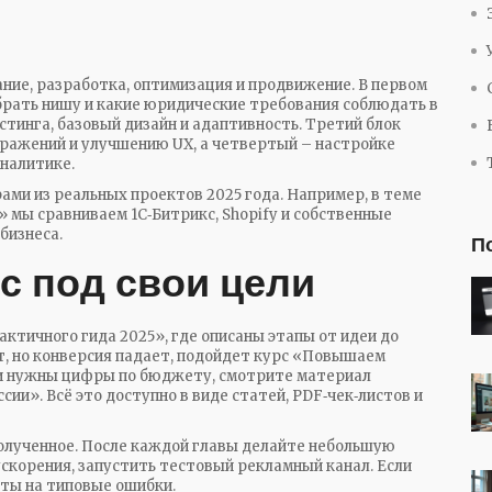
ние, разработка, оптимизация и продвижение. В первом
обрать нишу и какие юридические требования соблюдать в
стинга, базовый дизайн и адаптивность. Третий блок
бражений и улучшению UX, а четвертый – настройке
аналитике.
ами из реальных проектов 2025 года. Например, в теме
 мы сравниваем 1C‑Битрикс, Shopify и собственные
бизнеса.
П
с под свои цели
актичного гида 2025», где описаны этапы от идеи до
йт, но конверсия падает, подойдет курс «Повышаем
ли нужны цифры по бюджету, смотрите материал
сии». Всё это доступно в виде статей, PDF‑чек‑листов и
полученное. После каждой главы делайте небольшую
ускорения, запустить тестовый рекламный канал. Если
еты на типовые ошибки.