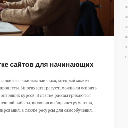
о
п
к
и
в
х
тке сайтов для начинающих
 становится важным навыком, который может
процессы. Многих интересует, можно ли освоить
гостоящих курсов. В статье рассматриваются
пешной работы, включая выбор инструментов,
ирования, а также ресурсы для самообучения.
 начинающих разработчиков.