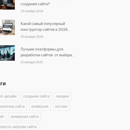
создания сайта?
23 ноября 2024
Какой самый популярный
конструктор сайтов в 2026
году?
10 января 2026
Лучшие платформы для
разработки сайтов: от выбора
до запуска
15 января 2025
еги
еб-дизайн
создание сайта
лендинг
налитика сайта
конверсия
хостинг
айт
конверсия сайта
корость загрузки сайта