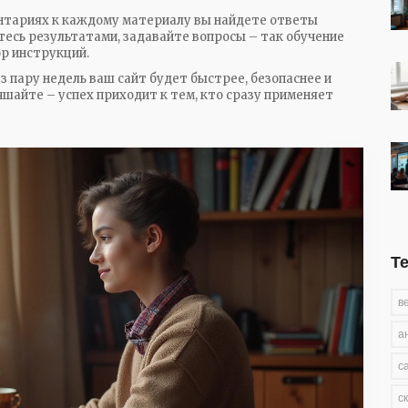
нтариях к каждому материалу вы найдете ответы
тесь результатами, задавайте вопросы – так обучение
ор инструкций.
з пару недель ваш сайт будет быстрее, безопаснее и
чшайте – успех приходит к тем, кто сразу применяет
Т
в
а
с
с