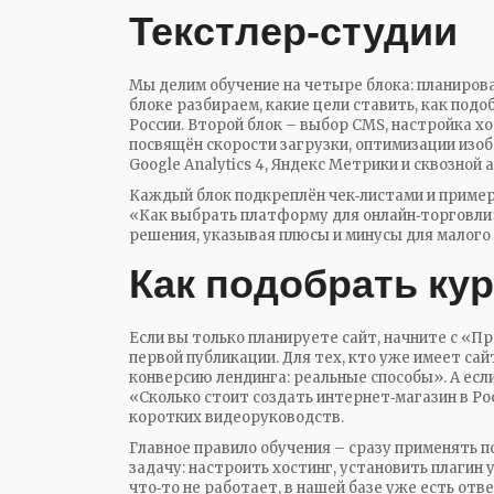
Текстлер‑студии
Мы делим обучение на четыре блока: планирова
блоке разбираем, какие цели ставить, как под
России. Второй блок – выбор CMS, настройка хо
посвящён скорости загрузки, оптимизации изо
Google Analytics 4, Яндекс Метрики и сквозной 
Каждый блок подкреплён чек‑листами и пример
«Как выбрать платформу для онлайн‑торговли»
решения, указывая плюсы и минусы для малого 
Как подобрать кур
Если вы только планируете сайт, начните с «Пр
первой публикации. Для тех, кто уже имеет са
конверсию лендинга: реальные способы». А ес
«Сколько стоит создать интернет‑магазин в Рос
коротких видеоруководств.
Главное правило обучения – сразу применять 
задачу: настроить хостинг, установить плагин 
что‑то не работает, в нашей базе уже есть отв