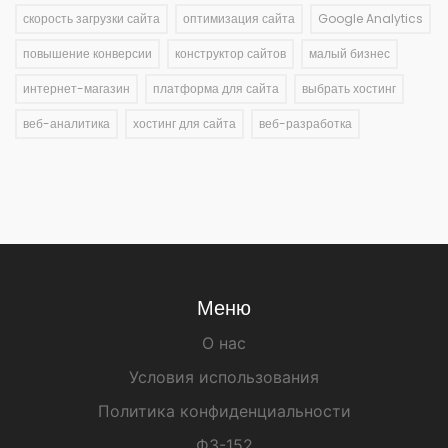
скорость загрузки сайта
оптимизация сайта
Google Analytics
повышение конверсии
конструктор сайтов
малый бизнес
интернет-магазин
платформа для сайта
выбрать хостинг
веб-аналитика
хостинг для сайта
веб-разработка
Меню
О нас
Условия использования
Политика конфиденциальности
ФЗ-152