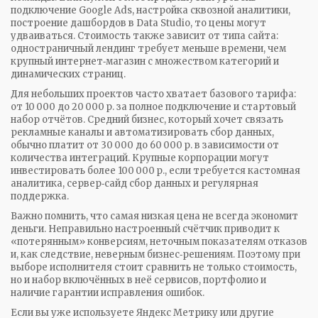
подключение Google Ads, настройка сквозной аналитики,
построение дашбордов в Data Studio, то цены могут
удваиваться. Стоимость также зависит от типа сайта:
одностраничный лендинг требует меньше времени, чем
крупный интернет‑магазин с множеством категорий и
динамических страниц.
Для небольших проектов часто хватает базового тарифа:
от 10 000 до 20 000 р. за полное подключение и стартовый
набор отчётов. Средний бизнес, который хочет связать
рекламные каналы и автоматизировать сбор данных,
обычно платит от 30 000 до 60 000 р. в зависимости от
количества интеграций. Крупные корпорации могут
инвестировать более 100 000 р., если требуется кастомная
аналитика, сервер‑сайд сбор данных и регулярная
поддержка.
Важно помнить, что самая низкая цена не всегда экономит
деньги. Неправильно настроенный счётчик приводит к
«потерянным» конверсиям, неточным показателям отказов
и, как следствие, неверным бизнес‑решениям. Поэтому при
выборе исполнителя стоит сравнить не только стоимость,
но и набор включённых в неё сервисов, портфолио и
наличие гарантии исправления ошибок.
Если вы уже используете Яндекс Метрику или другие