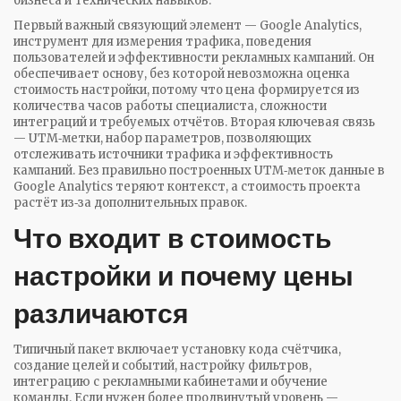
бизнеса и технических навыков.
Первый важный связующий элемент —
Google Analytics
,
инструмент для измерения трафика, поведения
пользователей и эффективности рекламных кампаний
. Он
обеспечивает основу, без которой невозможна оценка
стоимость настройки
,
потому что цена формируется из
количества часов работы специалиста, сложности
интеграций и требуемых отчётов
. Вторая ключевая связь
—
UTM‑метки
,
набор параметров, позволяющих
отслеживать источники трафика и эффективность
кампаний
. Без правильно построенных UTM‑меток данные в
Google Analytics теряют контекст, а стоимость проекта
растёт из‑за дополнительных правок.
Что входит в стоимость
настройки и почему цены
различаются
Типичный пакет включает установку кода счётчика,
создание целей и событий, настройку фильтров,
интеграцию с рекламными кабинетами и обучение
команды. Если нужен более продвинутый уровень —