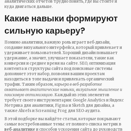
аналитических отчётов трудно понять, где вы стоите и
куда двигаться дальше.
Какие навыки формируют
сильную карьеру?
Помимо аналитики, важную роль играет
веб‑дизайн
,
создание визуального интерфейса, который привлекает и
удерживает пользователей
. Хороший дизайн повышает
удержание, а значит, улучшает показатели, такие как
конверсия и среднее время на сайте.
SEO
,
оптимизация
контента и структуры сайта под поисковые системы
дополняет этот набор, позволяя вашим проектам
находиться в топе выдачи и привлекать органический
трафик. Таким образом,
карьера в веб‑разработке
охватывает аналитические навыки, визуальное мышление и
поисковую оптимизацию
. Каждый из этих элементов
требует своего инструментария: Google Analytics и Яндекс
Метрика для аналитики, Figma и Sketch для дизайна, а
также Ahrefs и Screaming Frog для SEO‑аудита.
В этой подборке вы найдёте статьи, которые покрывают
самые востребованные темы: от полного списка метрик в
веб‑аналитике
и способов ускорения сайта до руководств