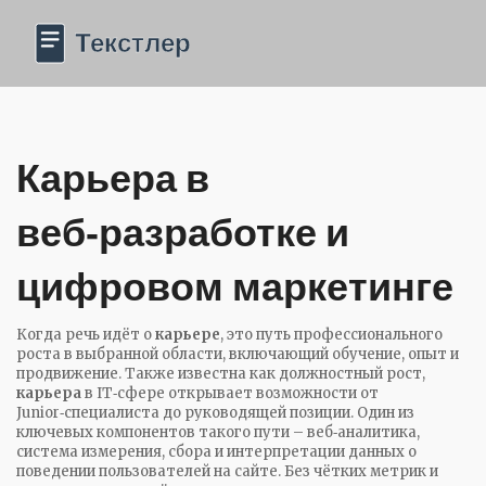
Карьера в
веб‑разработке и
цифровом маркетинге
Когда речь идёт о
карьере
,
это путь профессионального
роста в выбранной области, включающий обучение, опыт и
продвижение
. Также известна как
должностный рост
,
карьера
в IT‑сфере открывает возможности от
Junior‑специалиста до руководящей позиции. Один из
ключевых компонентов такого пути –
веб‑аналитика
,
система измерения, сбора и интерпретации данных о
поведении пользователей на сайте
. Без чётких метрик и