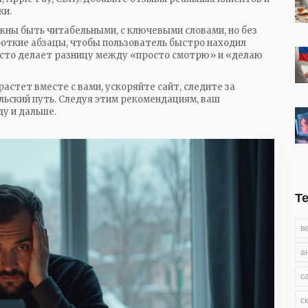
ки.
жны быть читабельными, с ключевыми словами, но без
ороткие абзацы, чтобы пользователь быстро находил
сто делает разницу между «просто смотрю» и «делаю
астет вместе с вами, ускоряйте сайт, следите за
льский путь. Следуя этим рекомендациям, ваш
ду и дальше.
Т
в
а
с
с