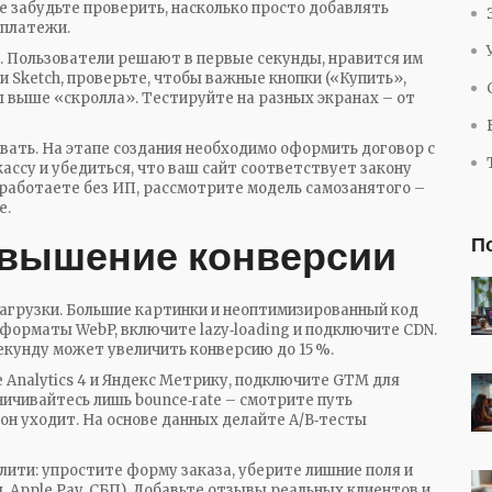
е забудьте проверить, насколько просто добавлять
 платежи.
. Пользователи решают в первые секунды, нравится им
и Sketch, проверьте, чтобы важные кнопки («Купить»,
ы выше «скролла». Тестируйте на разных экранах – от
вать. На этапе создания необходимо оформить договор с
ассу и убедиться, что ваш сайт соответствует закону
 работаете без ИП, рассмотрите модель самозанятого –
е.
овышение конверсии
П
загрузки. Большие картинки и неоптимизированный код
форматы WebP, включите lazy‑loading и подключите CDN.
секунду может увеличить конверсию до 15 %.
 Analytics 4 и Яндекс Метрику, подключите GTM для
ничивайтесь лишь bounce‑rate – смотрите путь
 он уходит. На основе данных делайте A/B‑тесты
лити: упростите форму заказа, уберите лишние поля и
 Apple Pay, СБП). Добавьте отзывы реальных клиентов и