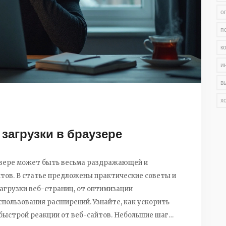
о
п
к
и
в
х
загрузки в браузере
аузере может быть весьма раздражающей и
тов. В статье предложены практические советы и
агрузки веб-страниц, от оптимизации
спользования расширений. Узнайте, как ускорить
 быстрой реакции от веб-сайтов. Небольшие шаги