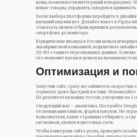
цены, возможности интеграций и поддержку. Н
новые товары, управлять складом и принимать
После выбора платформы перейдите к дизайну
внешний вид или нет. Делайте макет в Figma ил
«Заказать звонок») были яркими и расположен
смартфона до монитора.
Юридические нюансы в России нельзя игнориро
эквайринговой компанией, подключить онлайн‑к
152‑ФЗ о защите персональных данных. Если вы
это экономит время и деньги на начальном этап
Оптимизация и п
Запустив сайт, сразу же займитесь скоростью 
тормозят даже быстрый хостинг. Используйте 
По результатам наших тестов, ускорение на 1 
Следующий шаг – аналитика. Настройте Google
отслеживания кликов, форм и покупок. Не огра
пользователя, какие страницы отбирают, а где
заголовков, кнопок и цветовых схем.
Чтобы конверсия сайта росла, проверьте юзаби
предложите несколько способов оплаты (карты,