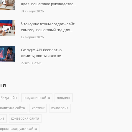
нуля: пошаговое руководство
для малого бизнеса
31 января 2026
Что нужно чтобы создать сайт
самому: пошаговый гид для
малого бизнеса
12 марта 2026
Google API бесплатно:
лимиты, квоты и как не
получить счет
27 июня 2026
еги
еб-дизайн
создание сайта
лендинг
налитика сайта
хостинг
конверсия
айт
конверсия сайта
корость загрузки сайта