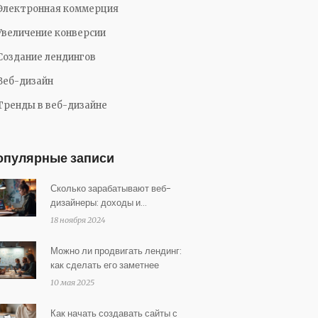
Электронная коммерция
Увеличение конверсии
Создание лендингов
Веб-дизайн
Тренды в веб-дизайне
опулярные записи
Сколько зарабатывают веб-
дизайнеры: доходы и
перспективы
18 ноября 2024
Можно ли продвигать лендинг:
как сделать его заметнее
10 мая 2025
Как начать создавать сайты с