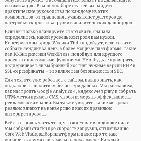
запускать проект, а веб‑аналитика влияет на дальнейшую
оптимизацию. В нашем наборе статей вы найдёте
практические руководства по каждому из этих
компонентов: от сравнения лучших конструкторов до
настройки скорости загрузки и аналитических дашбордов.
Если вы только планируете стартовать, сначала
определитесь, какой уровень контроля вам нужен.
Конструкторы вроде Wix или Tilda подойдут, если хотите
собрать лендинг за день, а более мощные платформы, такие
как 1С‑Битрикс или WordPress, подойдут для крупного
проекта с кастомными функциями. Не забудьте проверить,
поддерживает ли выбранный хостинг нужные версии PHP и
SSL‑сертификаты – это влияет на безопасность и SEO.
Для тех, кто уже работает с сайтом, важно знать, как
подключить аналитику без потери данных. Мы расскажем,
как настроить Google Analytics 4, Яндекс Метрику и собрать
UTM‑метки прямо в CMS, чтобы измерять эффективность
рекламных кампаний. Вы также увидите, какие метрики
реально влияют на конверсию и как их правильно
интерпретировать.
Всё это – лишь часть того, что ждёт вас в подборке ниже.
Мы собрали статьи про скорость загрузки, оптимизацию
Core Web Vitals, выбор платформ и даже про то, как
управлять двумя сайтами на одном домене. Каждый