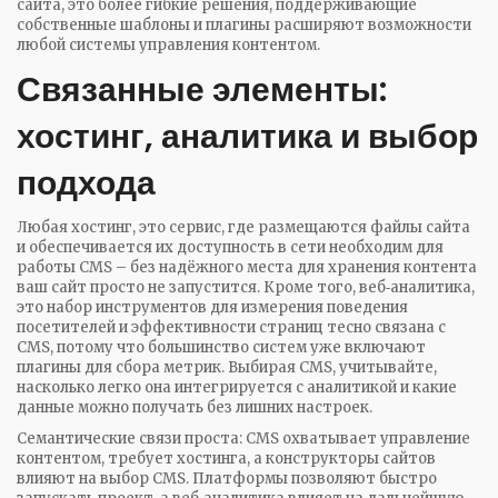
сайта
,
это более гибкие решения, поддерживающие
собственные шаблоны и плагины
расширяют возможности
любой системы управления контентом.
Связанные элементы:
хостинг, аналитика и выбор
подхода
Любая
хостинг
,
это сервис, где размещаются файлы сайта
и обеспечивается их доступность в сети
необходим для
работы CMS – без надёжного места для хранения контента
ваш сайт просто не запустится. Кроме того,
веб‑аналитика
,
это набор инструментов для измерения поведения
посетителей и эффективности страниц
тесно связана с
CMS, потому что большинство систем уже включают
плагины для сбора метрик. Выбирая CMS, учитывайте,
насколько легко она интегрируется с аналитикой и какие
данные можно получать без лишних настроек.
Семантические связи проста: CMS охватывает управление
контентом, требует хостинга, а конструкторы сайтов
влияют на выбор CMS. Платформы позволяют быстро