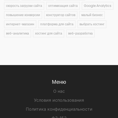
скорость загрузки сайта
оптимизация сайта
Google Analytics
повышение конверсии
конструктор сайтов
малый бизнес
интернет-магазин
платформа для сайта
выбрать хостинг
веб-аналитика
хостинг для сайта
веб-разработка
Меню
О нас
Условия использования
Политика конфиденциальности
ФЗ-152